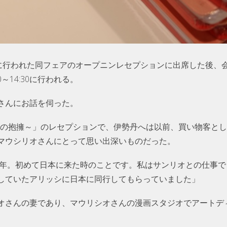
）に行われた同フェアのオープニンレセプションに出席した後、
～14:30に行われる。
さんにお話を伺った。
 ! ～ブラジルの抱擁～」のレセプションで、伊勢丹へは以前、買い物
マウシリオさんにとって思い出深いものだった。
75年。初めて日本に来た時のことです。私はサンリオとの仕事
していたアリッシに日本に同行してもらっていました」
オさんの妻であり、マウリシオさんの漫画スタジオでアートデ