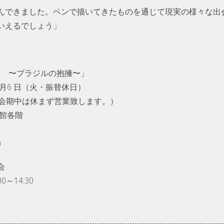
んできました。ペンで描いてきたものを通じて現実の様々な出
いえるでしょう」
sil ！ 〜ブラジルの抱擁〜」
5 月6 日（火・振替休日）
不定休（会期中は休まず営業致します。）
館各階
)
会
～14:30