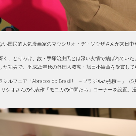
ない国民的人気漫画家のマウシリオ・ヂ・ソウザさんが来日中
深く、とりわけ、故・手塚治虫氏とは深い友情で結ばれていた
した功労で、平成25年秋の外国人叙勲・旭日小綬章を受賞して
フェア「Abraços do Brasil ! ～ブラジルの抱擁～
ウリシオさんの代表作「モニカの仲間たち」コーナーを設置。