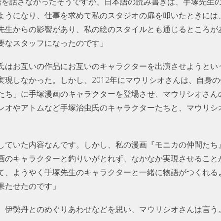
語を話さなかったそうですが、日本語の読み書きは、手塚先生
ようになり、仕事を求めて私のスタジオの扉を叩いたときには
先生からの影響があり、私の絵のスタイルとも通じるところが
要なスタッフになったのです」
氏はお互いの作品にお互いのキャラクターを出演させようとい
実現しなかった。しかし、2012年にマウリシオさんは、自身
たち」に手塚漫画のキャラクターを登場させ、マウリシオさん
レオやアトムなど手塚治虫氏のキャラクターたちと、マウリシ
していた内容なんです。しかし、私の漫画『モニカの仲間たち
画のキャラクターと釣りいがとれず、なかなか実現させること
て、ようやく手塚先生のキャラクターと一緒に物語がつくれる
果たせたのです」
、伊勢丹とのめぐりあわせなどを思い、マウリシオさんは言う