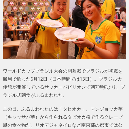
トラベル
サッカー
PEOPLE
ビジネス
コラム
ワールドカップブラジル大会の開幕戦でブラジルが初戦を
勝利で飾った6月12日（日本時間では13日）。ブラジル大
使館が開催しているサッカーパビリオンで朝7時頃より、ブ
ラジル式朝食がふるまわれた。
この日、ふるまわれたのは「タピオカ」。マンジョッカ芋
（キャッサバ芋）から作られるタピオカ粉で作るクレープ
風の食べ物だ。リオデジャネイロなど南東部の都市では公