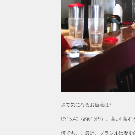
さて気になるお値段は?
R$15.40（約616円）。高い!
何でもここ最近、ブラジルは歴史