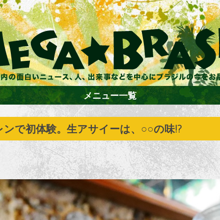
メニュー一覧
ンで初体験。生アサイーは、○○の味!?
ホーム
ファション
エンターテイメント
グルメ