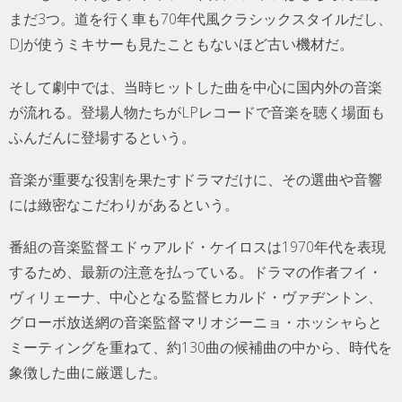
まだ3つ。道を行く車も70年代風クラシックスタイルだし、
DJが使うミキサーも見たこともないほど古い機材だ。
そして劇中では、当時ヒットした曲を中心に国内外の音楽
が流れる。登場人物たちがLPレコードで音楽を聴く場面も
ふんだんに登場するという。
音楽が重要な役割を果たすドラマだけに、その選曲や音響
には緻密なこだわりがあるという。
番組の音楽監督エドゥアルド・ケイロスは1970年代を表現
するため、最新の注意を払っている。ドラマの作者フイ・
ヴィリェーナ、中心となる監督ヒカルド・ヴァヂントン、
グローボ放送網の音楽監督マリオジーニョ・ホッシャらと
ミーティングを重ねて、約130曲の候補曲の中から、時代を
象徴した曲に厳選した。