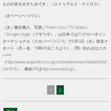
ものの音を出すためです」（エドゥアルド・ケイロス）
（次ページへつづく）
（文／麻生雅人、写真／Pedro Curi／TV Globo）
「Boogie Oogie（ブギウギ）」は日本ではTVグローボイン
ターナショナル（スカパー! Ch.514）で8月5日（火）放送ス
タート（月～金、18時45分ころより）。問い合わせはスカ
パー!
（http://www.skyperfectv.co.jp/channel/premium/detail.html?
cid=514）。番組HPはhttp://www.ipctv.jp/。
1
2