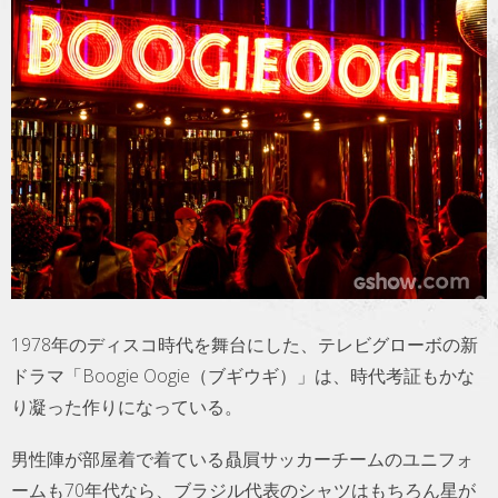
トラベル
サッカー
PEOPLE
ビジネス
コラム
1978年のディスコ時代を舞台にした、テレビグローボの新
ドラマ「Boogie Oogie（ブギウギ）」は、時代考証もかな
り凝った作りになっている。
男性陣が部屋着で着ている贔屓サッカーチームのユニフォ
ームも70年代なら、ブラジル代表のシャツはもちろん星が