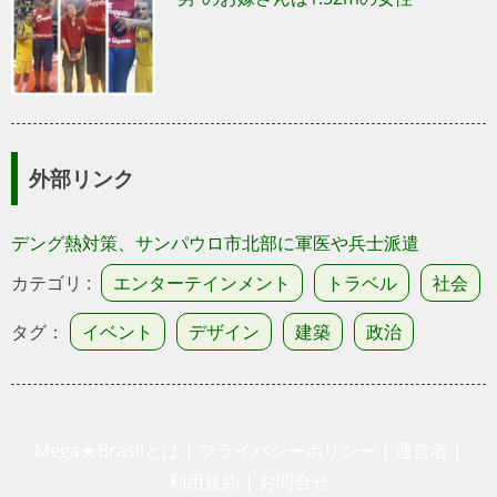
外部リンク
デング熱対策、サンパウロ市北部に軍医や兵士派遣
カテゴリ :
エンターテインメント
トラベル
社会
タグ：
イベント
デザイン
建築
政治
Mega★Brasilとは
|
プライバシーポリシー
|
運営者
|
利用規約
|
お問合せ