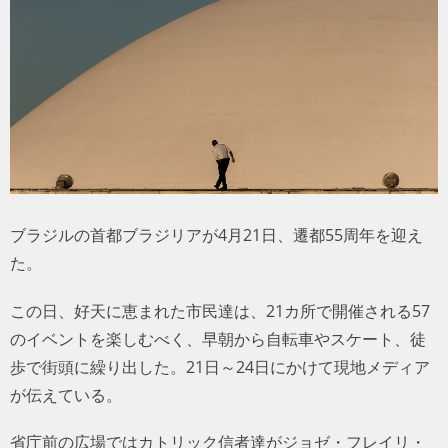
トラベル
サッカー
PEOPLE
ビジネス
ブラジルの首都ブラジリアが4月21日、遷都55周年を迎え
コラム
た。
この日、好天に恵まれた市民達は、21カ所で開催される57
のイベントを楽しむべく、早朝から自転車やスケート、徒
歩で街頭に繰り出した。21日～24日にかけて現地メディア
が伝えている。
省庁前の広場ではカトリック信者達がジョゼ・フレイリ・