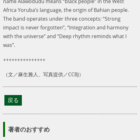
name Alawodudu means “black people” in the West
Africa Yoruba’s language, the origin of Bahian people.
The band operates under three concepts: “Strong
impact is never forgotten”, “Integration and harmony
with the universe” and “Deep rhythm reminds what I
was”.
+++++++++++++++
（文／麻生雅人、写真提供／CCBJ）
著者のおすすめ