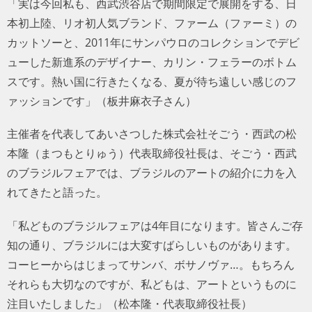
「実は今回私も、西武渋谷店で期間限定で展開をする、日
本初上陸、リオ初人気ブランド、ファーム（ファーミ）の
カットソーと、2011年にサンパウロのコレクションでデビ
ューした新進系のデザイナー、カリン・フェラーのボトム
スです。熱い国に行きたくなる、夏が待ち遠しい感じのフ
ァッションです」（板井麻衣子さん）
主催者を代表してあいさつした株式会社そごう・西武の松
本隆（まつもとりゅう）代表取締役社長は、そごう・西武
のブラジルフェアでは、ブラジルのアートの紹介に力を入
れてきたと語った。
「私どものブラジルフェアは4年目になります。皆さんご存
知の通り、ブラジルには大変すばらしいものがあります。
コーヒーからはじまってサンバ、ボサノヴァ…。もちろんそ
れらも大切なのですが、私どもは、アートというものに注
目いたしました」（松本隆・代表取締役社長）