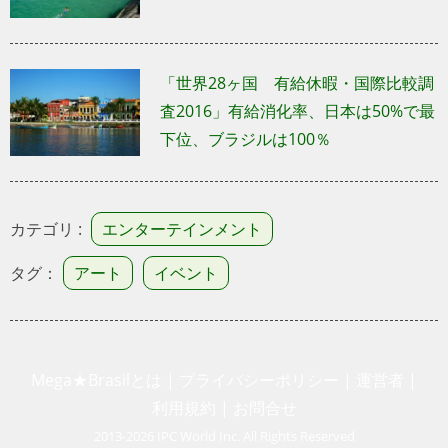
「世界28ヶ国 有給休暇・国際比較調
査2016」有給消化率、日本は50%で最
下位、ブラジルは100％
カテゴリ :
エンターテインメント
タグ：
アート
イベント
Mega★Brasilとは
|
プライバシーポリシー
|
運営者
|
利用規約
|
お問合せ
2013-2026 IPC World Inc. All Rights Reserved