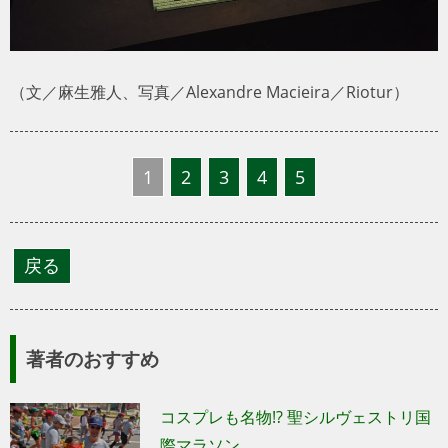
（文／麻生雅人、写真／Alexandre Macieira／Riotur）
1
2
3
4
5
著者のおすすめ
コスプレも名物!? 聖シルヴェストリ国
際マラソン