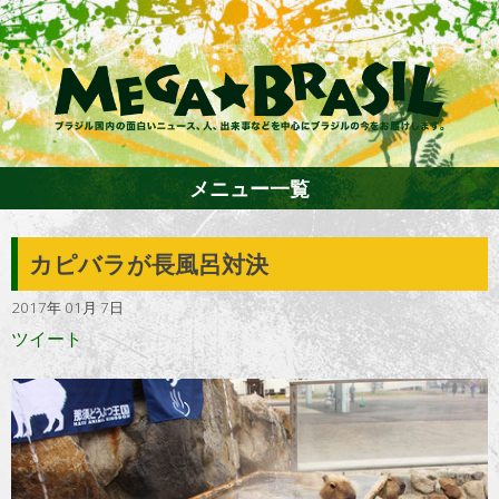
メニュー一覧
カピバラが長風呂対決
ホーム
2017年 01月 7日
ツイート
ファション
エンターテイメント
グルメ