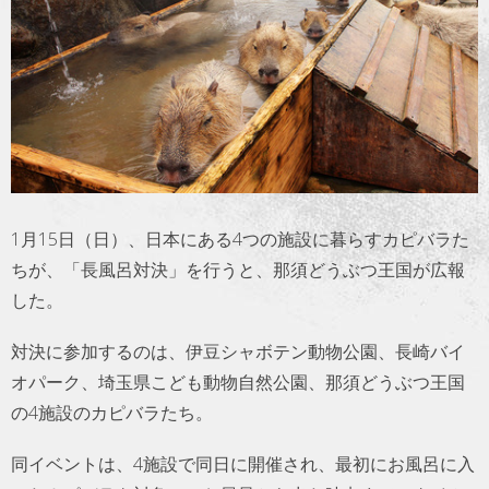
トラベル
サッカー
PEOPLE
ビジネス
1月15日（日）、日本にある4つの施設に暮らすカピバラた
コラム
ちが、「長風呂対決」を行うと、那須どうぶつ王国が広報
した。
対決に参加するのは、伊豆シャボテン動物公園、長崎バイ
オパーク、埼玉県こども動物自然公園、那須どうぶつ王国
の4施設のカピバラたち。
同イベントは、4施設で同日に開催され、最初にお風呂に入