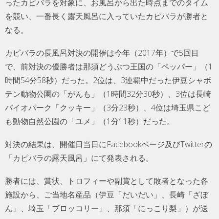
ったカピバラを対象に、お風呂から出た時点までのタイム
を競い、一番長く露天風呂に入っていたカピバラが勝者と
なる。
カピバラの長風呂対決の開催は今年（2017年）で5回目
で、前対決の優勝者は那須どうぶつ王国の「ペッパー」（1
時間54分58秒）だった。2位は、3連覇中だった伊豆シャボ
テン動物公園の「がんも」（1時間32分30秒）、3位は長崎
バイオパーク「クッキー」（3分23秒）、4位は埼玉県こど
も動物自然公園の「ユメ」（1分11秒）だった。
対決の結果は、開催日当日にFacebookページ及びTwitterの
「カピバラの露天風呂」にて発表される。
勝者には、賞状、トロフィーや副賞として敗者となった各
施設から、ご当地名産品（伊豆「だいだい」、長崎「ざぼ
ん」、埼玉「ブロッコリー」、那須「にっこり梨」）が送