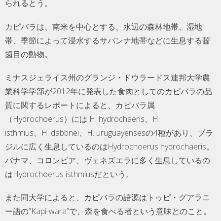
られるとう。
カピバラは、南米を中心とする、水辺の森林地帯、湿地
帯、季節によって浸水するサバンナ地帯などに生息する齧
歯目の動物。
ミナスジェライス州のグランジ・ドウラードス連邦大学農
業科学学部が2012年に発表した食肉としてのカピバラの品
質に関するレポートによると、カピバラ属
（Hydrochoerus）には H. hydrochaeris、H.
isthmius、H. dabbnei、H. uruguayensesの4種があり、ブラ
ジルに広く生息しているのはHydrochoerus hydrochaeris。
パナマ、コロンビア、ヴェネズエラに多く生息しているの
はHydrochoerus isthmiusだという。
また同大学によると、カピバラの語源はトゥピ・グアラニ
ー語の”Kapi-wara”で、森を食べる者という意味とのこと。