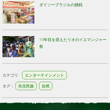
ダイソーブラジルの挑戦
14年目を迎えたリオのイエマンジャー
祭
カテゴリ :
エンターテインメント
タグ：
先住民族
自然