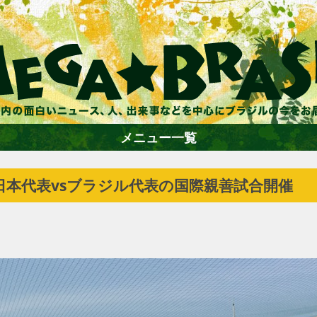
メニュー一覧
本代表vsブラジル代表の国際親善試合開催
ホーム
ファション
エンターテイメント
グルメ