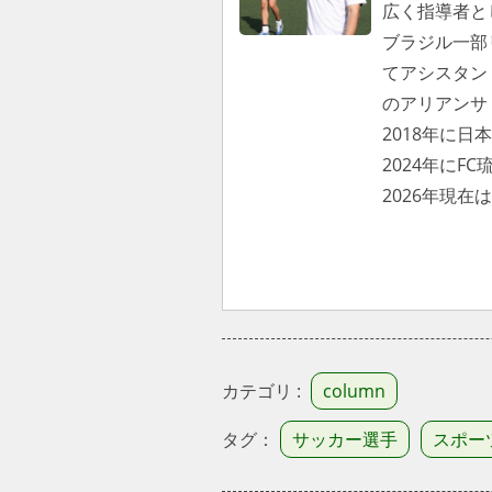
広く指導者と
ブラジル一部リ
てアシスタン
のアリアンサ
2018年に
2024年にF
2026年現
カテゴリ :
column
タグ：
サッカー選手
スポー