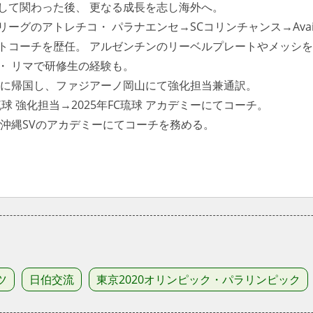
して関わった後、 更なる成長を志し海外へ。
ーグのアトレチコ・ パラナエンセ→SCコリンチャンス→Avai
トコーチを歴任。 アルゼンチンのリーベルプレートやメッシ
・ リマで研修生の経験も。
日本に帰国し、ファジアーノ岡山にて強化担当兼通訳。
C琉球 強化担当→2025年FC琉球 アカデミーにてコーチ。
在は沖縄SVのアカデミーにてコーチを務める。
ツ
日伯交流
東京2020オリンピック・パラリンピック