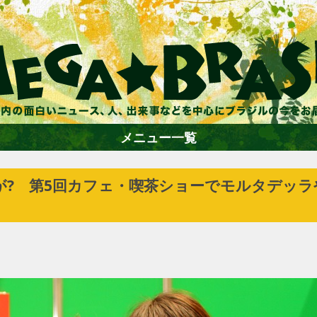
メニュー一覧
が? 第5回カフェ・喫茶ショーでモルタデッ
ホーム
ファション
エンターテイメント
グルメ