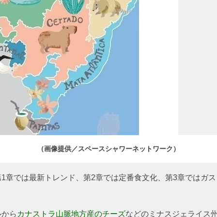
（画像提供／スペースシャワーネットワーク）
第1章では最新トレンド、第2章では定番食文化、第3章ではガ
ル
から
カナストラ山脈地方産のチーズ
などのミナスジェライス