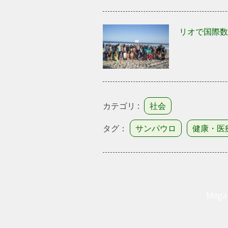
リオで国際数
カテゴリ :
社会
タグ：
サンパウロ
健康・医
Mega