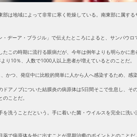
東部は地域によって非常に寒く乾燥している。南東部に属する
「ボン・ヂーア・ブラジル」で伝えたところによると、サンパウ
したこの時期に流行る眼病だが、今年は例年よりも明らかに患
より10％、人数で1000人以上患者が増えているとのことだ。
し、かつ、発症中に比較的簡単に人から人へ感染するため、感
のドアノブについた結膜炎の病原体は5日間そこで生息し、そ
とのことだ。
手を洗うことだという。手に着いた菌・ウイルスを完全に洗い
。
目薬で病原体を外に出すことが早期治癒のポイントとのことだ