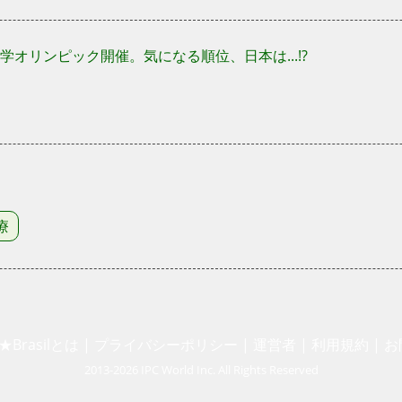
学オリンピック開催。気になる順位、日本は...!?
療
★Brasilとは
|
プライバシーポリシー
|
運営者
|
利用規約
|
お
2013-2026 IPC World Inc. All Rights Reserved