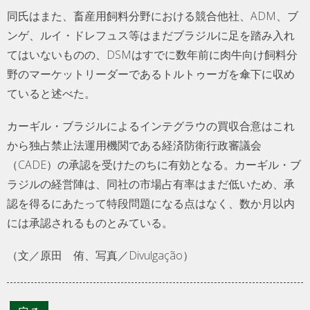
同氏はまた、畜産用飼料分野における競合他社、ADM、ブ
ンゲ、ルイ・ドレフュス等はまだブラジルに足を踏み入れ
てはいないものの、DSMはすでに数年前に肉牛向け飼料分
野のマーケットリーダーであるトルトゥーガを傘下に収め
ていると述べた。
カーギル・ブラジルによるインテグラウの買収合意はこれ
から独占禁止法運用機関である経済防衛行政審議会
（CADE）の承認を受けたのちに有効となる。カーギル・ブ
ラジルの経営陣は、同社の市場占有率はまだ低いため、承
認を得るにあたって特段問題になる点はなく、数か月以内
には承認されるものとみている。
（文／原田 侑、写真／Divulgação）