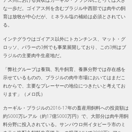
アス州における買収はカーギル・ブラジルにとっては大き
な一歩だ。ゴイアス州を含むブラジル中西部では肉牛の飼
育は放牧が中心だが、ミネラル塩の補給は必須とされてい
る。
インテグラウはゴイアス以外にトカンチンス、マット・グ
ロッソ、パラーの3州でも事業展開しており、この3州はブ
ラジルの主要肉牛生産地だ。
「弊社グループは養鶏、乳牛飼育、養豚分野では存在感を
示せているものの、ブラジルの肉牛市場においてはまだこ
れからで、主要なプレーヤーの地位につきたいと考えてお
ります」（メロ氏）
カーギル・ブラジルの2016-17年の畜産用飼料への投資額は
約5000万レアル（約17億5000万円）で、大部分は肉牛用飼
料分野に投入されている。サンパウロ州イタピーラ市のミ