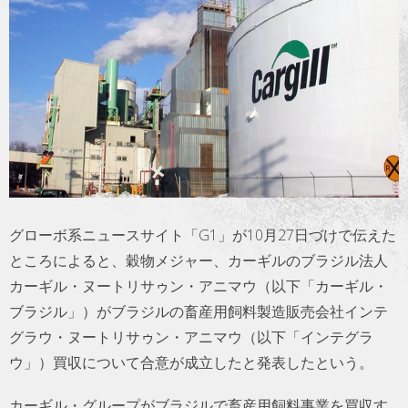
トラベル
サッカー
PEOPLE
ビジネス
コラム
グローボ系ニュースサイト「G1」が10月27日づけで伝えた
ところによると、穀物メジャー、カーギルのブラジル法人
カーギル・ヌートリサゥン・アニマウ（以下「カーギル・
ブラジル」）がブラジルの畜産用飼料製造販売会社インテ
グラウ・ヌートリサゥン・アニマウ（以下「インテグラ
ウ」）買収について合意が成立したと発表したという。
カーギル・グループがブラジルで畜産用飼料事業を買収す