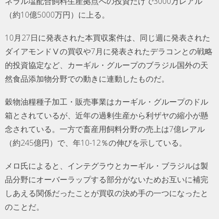
ネラル塩配合飼料生産拠点への投資だけで3000万レアル
（約10億5000万円）に上る。
10月27日に発表された本買収案件は、同じ週に発表された
ダイアモンドⅤの買収や7月に発表されたデラコンとの戦略
的投資協定など、カーギル・グループのブラジル国外の天
然食品添加物分野での動きに連動したものだ。
穀物油糧種子加工・販売事業はカーギル・グループのドル
箱とされているが、近年の過剰生産から利ザヤの縮小が懸
念されている。一方で畜産用飼料分野の売上は7億レアル
（約245億円）で、年10-12％の伸びを示している。
メロ氏によると、インテグラウとカーギル・ブラジルは製
品分野にオーバーラップする部分がないためお互いに補完
しあえる関係だったことが買収の決め手の一つになったと
のことだ。