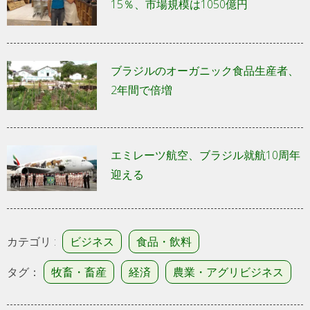
15％、市場規模は1050億円
ブラジルのオーガニック食品生産者、
2年間で倍増
エミレーツ航空、ブラジル就航10周年
迎える
カテゴリ :
ビジネス
食品・飲料
タグ：
牧畜・畜産
経済
農業・アグリビジネス