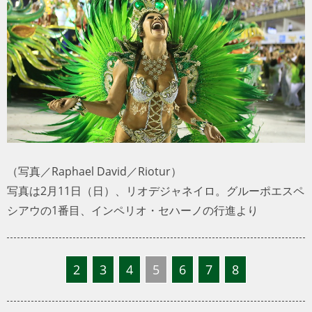
トラベル
サッカー
PEOPLE
ビジネス
コラム
（写真／Raphael David／Riotur）
写真は2月11日（日）、リオデジャネイロ。グルーポエスペ
シアウの1番目、インペリオ・セハーノの行進より
2
3
4
5
6
7
8