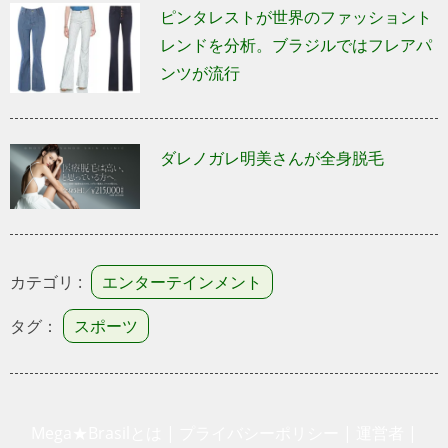
ピンタレストが世界のファッショント
レンドを分析。ブラジルではフレアパ
ンツが流行
ダレノガレ明美さんが全身脱毛
カテゴリ :
エンターテインメント
タグ：
スポーツ
Mega★Brasilとは
|
プライバシーポリシー
|
運営者
|