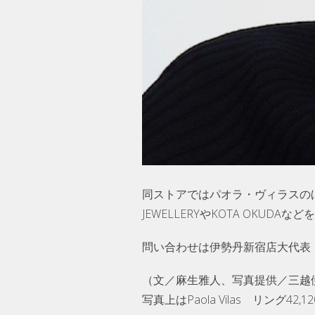
同ストアではパオラ・ヴィラスのほか、
JEWELLERYやKOTA OKU
問い合わせは伊勢丹新宿店大代表（0
（文／麻生雅人、写真提供／三越
写真上はPaola Vilas リング42,1