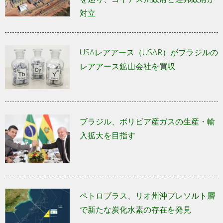
対立
USAレアアース（USAR）がブラジルの
レアアース鉱山会社を買収
ブラジル、ボリビア産ガスの生産・輸
入拡大を目指す
ペトロブラス、リオ州沖プレソルト層
で新たな炭化水素の存在を発見