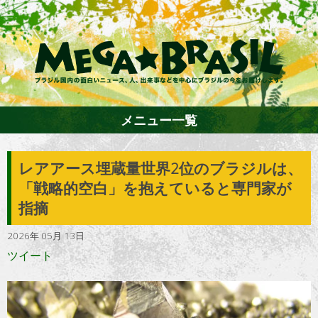
メニュー一覧
レアアース埋蔵量世界2位のブラジルは、
ホーム
「戦略的空白」を抱えていると専門家が
指摘
ファション
2026年 05月 13日
ツイート
エンターテイメント
グルメ