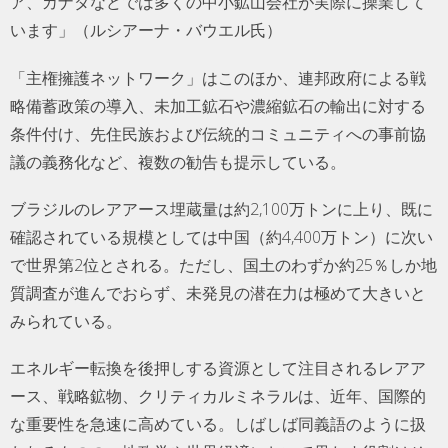
ア、カナダなどでは多くの中小鉱山会社が実際に操業して
います」（ルシアーナ・バウエル氏）
「主権擁護ネットワーク」はこのほか、連邦政府による戦
略備蓄政策の導入、未加工鉱石や濃縮鉱石の輸出に対する
条件付け、先住民族および伝統的コミュニティへの事前協
議の義務化など、複数の勧告も提示している。
ブラジルのレアアース埋蔵量は約2,100万トンに上り、既に
確認されている規模としては中国（約4,400万トン）に次い
で世界第2位とされる。ただし、国土のわずか約25％しか地
質調査が進んでおらず、未発見の潜在力は極めて大きいと
みられている。
エネルギー転換を後押しする資源として注目されるレアア
ース、戦略鉱物、クリティカルミネラルは、近年、国際的
な重要性を急速に高めている。しばしば同義語のように扱