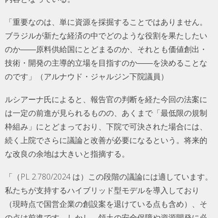
「重要なのは、単に資源を採掘することではありません。
ブラジルが新たな経済の中でどのような役割を果たしたい
のか――原料供給国にとどまるのか、それとも価値創出・
技術・開発の主導的立場を目指すのか――を決めることな
のです」（アルナウド・ジャルジン下院議員）
ルシアーナ氏によると、報告官の判断を経た今回の法案に
は一定の前進が見られるものの、あくまで「最低限の規制
枠組み」にとどまっており、下院で可決された場合には、
続く上院でさらに議論と改善が必要になるという。将来的
な改良の余地は大きいと指摘する。
「（PL 2.780/2024 は）この段階の議論には適しています。
私たちが支持するハイブリッド型モデルを導入しており
（現時点で国営企業の創設案を退けている点も含め）、そ
の点は前進です。しかし、領土の安全保障や資源開発に必