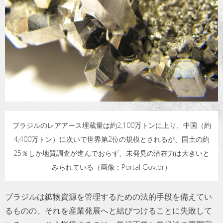
トラベル
サッカー
PEOPLE
ビジネス
コラム
ブラジルのレアアース埋蔵量は約2,100万トンに上り、中国（約
4,400万トン）に次いで世界第2位の規模とされるが、国土の約
25％しか地質調査が進んでおらず、未発見の潜在力は大きいと
みられている（画像：Portal Gov.br）
ブラジルは鉱物資源を管理するための法的手段を備えてい
るものの、それを産業発展へと結びつけることに失敗して