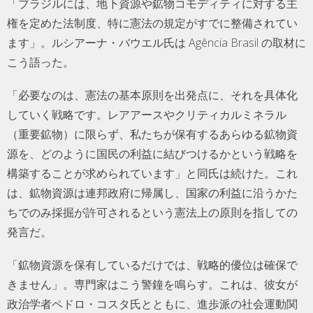
「ブラジルには、地下資源や鉱物コモディティに対する主
権を定めた法制度、特に憲法の規定がすでに整備されてい
ます」。ルシアーナ・バウエル氏は Agência Brasil の取材に
こう語った。
「必要なのは、憲法の基本原則を出発点に、それを具体化
していく戦略です。レアアースやクリティカルミネラル
（重要鉱物）に限らず、私たちが保有するあらゆる鉱物資
源を、どのように国民の利益に結びつけるかという戦略を
構築することが求められています」と同氏は続けた。これ
は、鉱物資源は連邦政府に帰属し、国家の利益に沿うかた
ちでのみ採掘が許可されるという憲法上の原則を指しての
発言だ。
「鉱物資源を保有しているだけでは、戦略的優位は確保で
きません」。専門家はこう警鐘を鳴らす。これは、彼女が
政治学者ペドロ・コスタ氏とともに、進歩派の社会運動関