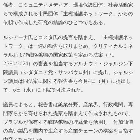
係者、コミュニティメディア、環境保護団体、社会活動家
らで構成される市民団体「主権擁護ネットワーク」からの
依頼で作成した研究の結論のひとつでもある。
ルシアーナ氏とコスタ氏の提言を踏まえ、「主権擁護ネッ
トワーク」は一連の勧告を取りまとめ、クリティカルミネ
ラルおよび戦略鉱物の国家政策を定める法案（PL
2.780/2024）の審査を担当するアルナウド・ジャルジン下
院議員（シダダニア党・サンパウロ州）に提出。ジャルジ
ン議員は同法案に関する報告書を今月4日（月）に提出し
て、6日（水）に下院で可決された。
議員によると、報告書は鉱業分野、産業界、行政機関、専
門家らから寄せられた提案を踏まえて作成されたもので、
ブラジルが保有する戦略鉱物の埋蔵量を活用し、付加価値
の高い製品を国内で生産する産業チェーンの構築を目指す
内容となっている。