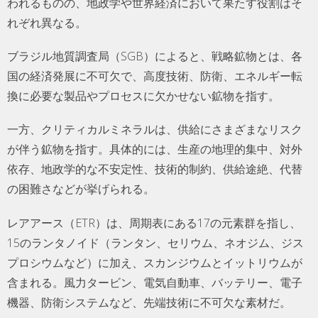
われるものの、地政学や世界経済において果たす役割はそ
れぞれ異なる。
ブラジル地質調査局（SGB）によると、戦略鉱物とは、各
国の経済発展に不可欠で、高度技術、防衛、エネルギー転
換に必要な製品やプロセスに欠かせない鉱物を指す。
一方、クリティカルミネラルは、供給にさまざまなリスク
が伴う鉱物を指す。具体的には、生産の地理的集中、対外
依存、地政学的な不安定性、技術的制約、供給途絶、代替
の困難さなどが挙げられる。
レアアース（ETR）は、周期表にある17の元素群を指し、
15のランタノイド（ランタン、セリウム、ネオジム、ジス
プロシウムなど）に加え、スカンジウムとイットリウムが
含まれる。風力タービン、電気自動車、バッテリー、電子
機器、防衛システムなど、先端技術に不可欠な素材だ。