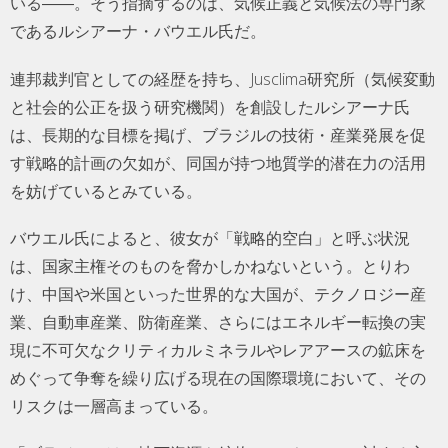
いる――。そう指摘するのは、気候正義と気候法の専門家
であるルシアーナ・バウエル氏だ。
連邦裁判官としての経歴を持ち、Jusclima研究所（気候変動
と社会的公正を扱う研究機関）を創設したルシアーナ氏
は、長期的な目標を掲げ、ブラジルの技術・産業発展を促
す戦略的計画の欠如が、同国が持つ地質学的潜在力の活用
を妨げているとみている。
バウエル氏によると、彼女が「戦略的空白」と呼ぶ状況
は、国家主権そのものを脅かしかねないという。とりわ
け、中国や米国といった世界的な大国が、テクノロジー産
業、自動車産業、防衛産業、さらにはエネルギー転換の実
現に不可欠なクリティカルミネラルやレアアースの鉱床を
めぐって争奪を繰り広げる現在の国際環境において、その
リスクは一層高まっている。