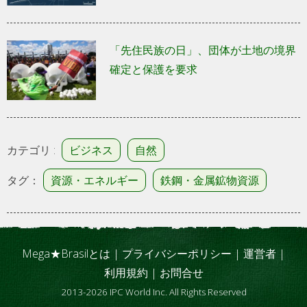
「先住民族の日」、団体が土地の境界
確定と保護を要求
カテゴリ :
ビジネス
自然
タグ：
資源・エネルギー
鉄鋼・金属鉱物資源
Mega★Brasilとは
|
プライバシーポリシー
|
運営者
|
利用規約
|
お問合せ
2013-2026 IPC World Inc. All Rights Reserved