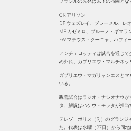
ブラジルの先発は以下の布陣とな
GK アリソン
DF ウェズレイ、ブレーメル、レ
MF カゼミロ、ブルーノ・ギマラ
FW マテウス・クーニャ、ハフ
アンチェロッティは試合を通じて
め外れ、ガブリエウ・マルチネッ
ガブリエウ・マガリャンエスとマ
いる。
親善試合はラジオ・ナシオナウが
タ、解説はハケウ・モッタが担当
テレゾーポリス（RJ）のグラン
た。代表は水曜（27日）から同