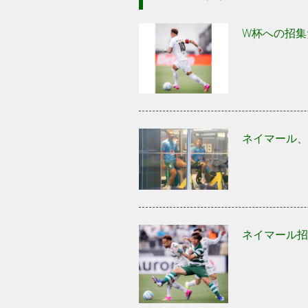
W杯への招集
ネイマール、
ネイマール招