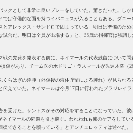
バックとして非常に良いプレーをしていた。驚きだった。しか
ドでは守備的な面を持つイバニェスが入ることもある。ダニー
スとアレックス・サンドロで固まっている。明日は準備のため
な試合だ。明日は全員が出場する」と、66歳の指揮官は強調し
マ戦の先発を発表する前に、ネイマールの代表残留について問
の損傷があり、チーム医のホドリゴ・ラスマールが先週木曜（2
ふくらはぎの浮腫（外傷後の液体貯留による腫れ）が見られると
と伝えていた。ネイマールは今月17日に行われたブラジレイラ
告を受けた。サントスがその対応をすることになっていた。彼
Fがネイマールの問題を引き継ぐ。われわれも彼のケアをしてい
回復できることを願っている」とアンチェロッティは述べた。