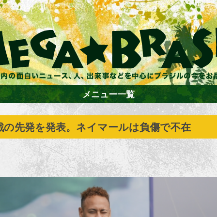
メニュー一覧
戦の先発を発表。ネイマールは負傷で不在
ホーム
ファション
エンターテイメント
グルメ