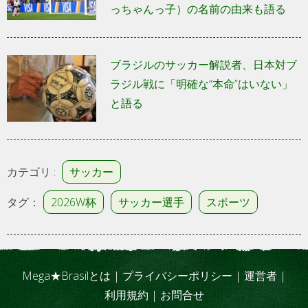
っちゃんっ子）の名前の由来も語る
ブラジルのサッカー解説者、日本対ブ
ラジル戦に「明確な“本命”はいない」
と語る
カテゴリ :
サッカー
タグ：
2026W杯
サッカー選手
スポーツ
Mega★Brasilとは
|
プライバシーポリシー
|
運営者
|
利用規約
|
お問合せ