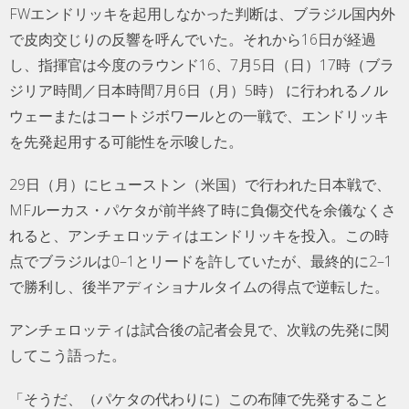
FWエンドリッキを起用しなかった判断は、ブラジル国内外
で皮肉交じりの反響を呼んでいた。それから16日が経過
し、指揮官は今度のラウンド16、7月5日（日）17時（ブラ
ジリア時間／日本時間7月6日（月）5時） に行われるノル
ウェーまたはコートジボワールとの一戦で、エンドリッキ
を先発起用する可能性を示唆した。
29日（月）にヒューストン（米国）で行われた日本戦で、
MFルーカス・パケタが前半終了時に負傷交代を余儀なくさ
れると、アンチェロッティはエンドリッキを投入。この時
点でブラジルは0–1とリードを許していたが、最終的に2–1
で勝利し、後半アディショナルタイムの得点で逆転した。
アンチェロッティは試合後の記者会見で、次戦の先発に関
してこう語った。
「そうだ、（パケタの代わりに）この布陣で先発すること