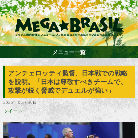
メニュー一覧
アンチェロッティ監督、日本戦での戦略
ホーム
を説明。「日本は尊敬すべきチームで、
攻撃が鋭く脅威でデュエルが強い」
ファション
2026年 06月 30日
ツイート
エンターテイメント
グルメ