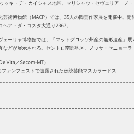
ドゥッキ・ヂ・カイシャス地区、マリシャウ・セヴェリアーノ・
芸術博物館（MACP）では、35人の陶芸作家展を開催中。開館
ヘア・ダ・コスタ大通り2367。
ェーリャ博物館では、「マットグロッソ州産の無形遺産」展7月
真などが展示される。セントロ南部地区、ノッサ・セニョーラ・
 Vita／Secom-MT）
バのファンフェストで披露された伝統芸能マスカラードス