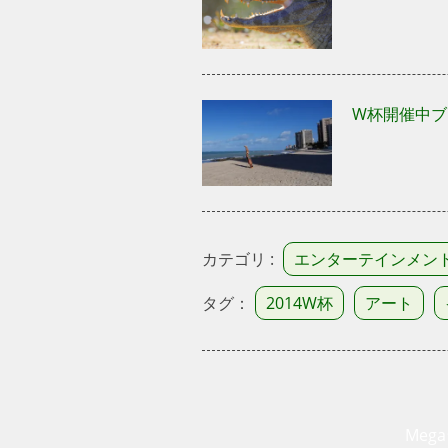
W杯開催中ブ
カテゴリ :
エンターテインメン
タグ：
2014W杯
アート
Mega