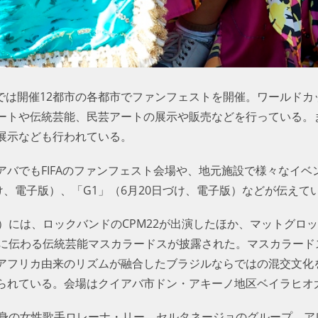
会では開催12都市の各都市でファンフェストを開催。ワールド
ートや伝統芸能、民芸アートの展示や販売などを行っている。
展示なども行われている。
アバでもFIFAのファンフェスト会場や、地元施設で様々なイ
け、電子版）、「G1」（6月20日づけ、電子版）などが伝えて
）には、ロックバンドのCPM22が出演したほか、マットグロ
ネ市に伝わる伝統芸能マスカラードスが披露された。マスカラー
アフリカ由来のリズムが融合したブラジルならではの混交文化
られている。会場はクイアバ市ドン・アキーノ地区ベイラヒオ
出身の女性歌手ロレーナ・リー、セルタネージョのグループ、ア