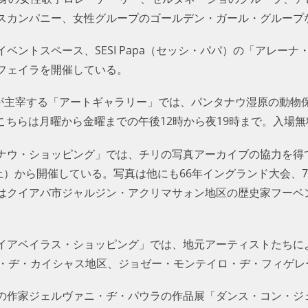
スカンパニー、女性グループのゴールデン・ガール・グループ
ベントスペース、SESI Papa（セッシ・パパ）の「アレー
フェイラを開催している。
が主宰する「アートギャラリー」では、パンタナウ湿原の動物保護ア
。こちらは月曜から金曜までの午後12時から夜19時まで。入場無
ウ・ショッピング」では、チリの写真アーカイブの協力を得て、1
土）から開催している。写真は他にも66年イングランド大会、7
はクイアバ市ジャルジン・アクリマサォン地区の歴史家フーベ
イアベイラス・ショッピング」では、地元アーティストたちに
・ヂ・カイシャス地区、ジョゼー・モンテイロ・ヂ・フィゲレー
の作家ジェルヴァニ・ヂ・パウラの作品展「ダンス・コン・ジェ