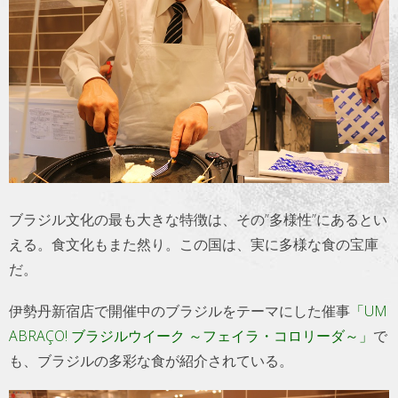
トラベル
サッカー
PEOPLE
ビジネス
コラム
ブラジル文化の最も大きな特徴は、その”多様性”にあるとい
える。食文化もまた然り。この国は、実に多様な食の宝庫
だ。
伊勢丹新宿店で開催中のブラジルをテーマにした催事
「UM
ABRAÇO! ブラジルウイーク ～フェイラ・コロリーダ～」
で
も、ブラジルの多彩な食が紹介されている。