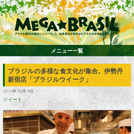
メニュー一覧
ブラジルの多様な食文化が集合。伊勢丹
ホーム
新宿店「ブラジルウイーク」
2016年 06月 4日
ファション
ツイート
エンターテイメント
グルメ