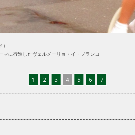
ド）
テーマに行進したヴェルメーリョ・イ・ブランコ
1
2
3
4
5
6
7