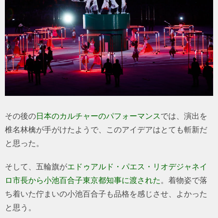
その後の
日本のカルチャーのパフォーマンス
では、演出を
椎名林檎が手がけたようで、このアイデアはとても斬新だ
と思った。
そして、五輪旗が
エドゥアルド・パエス・リオデジャネイ
ロ市長から小池百合子東京都知事に渡された
。着物姿で落
ち着いた佇まいの小池百合子も品格を感じさせ、よかった
と思う。