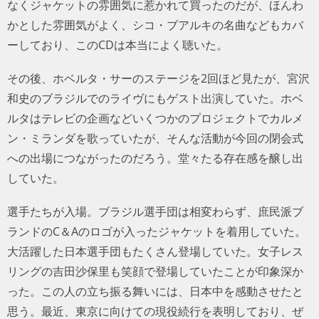
なくジャケットの雰囲気に惹かれて買ったのだが、ほんわ
かとした雰囲気がよく、シコ・ブアルキの名曲などもカバ
ーしており、このCDは本当によく聴いた。
その後、ホベルタ・サーのステージを2回ほど見たが、宮沢
和史のブラジルでのライヴにもゲスト出演していた。ホベ
ルタはテレビの企画などいくつかのプロジェクトでカルメ
ン・ミランダを歌っていたが、そんな活動が今回の閉会式
への出場につながったのだろう。堂々たる存在感を醸し出
していた。
選手たちが入場。ブラジル選手団は相変わらず、庶民派ブ
ランドのC＆Aのロゴが入ったジャケットを着用していた。
大活躍した日本選手団もたくさん登場していた。女子レス
リングの吉田沙保里も笑顔で登場していたことが印象深か
った。この人の立ち振る舞いには、日本中を感動させたと
思う。最近、東京に向けての現役続行を表明しており、ぜ