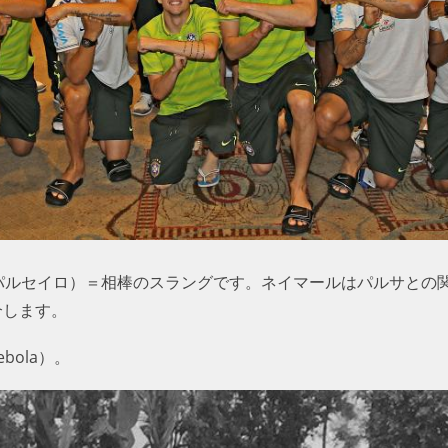
iro（パルセイロ）＝相棒のスラングです。ネイマールはパルサと
介します。
bola）。