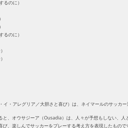
カーをするのに）
）
び）
び）
カーをするのに）
）
緒）
緒）
（オウサジーア・イ・アレグリア／大胆さと喜び）は、ネイマールのサッ
と、オウサジーア（Ousadia）は、人々が予想もしない、人
喜び、楽しんでサッカーをプレーする考え方を表現したもので