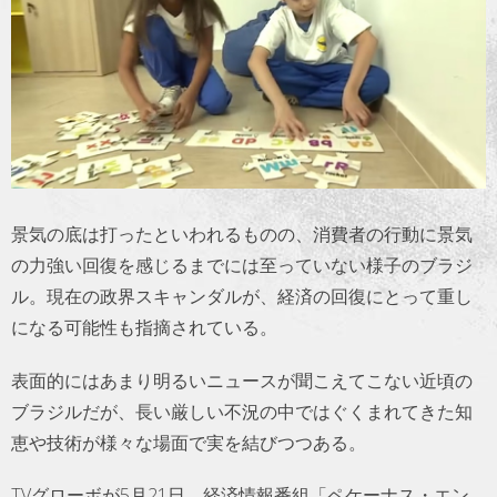
トラベル
サッカー
PEOPLE
ビジネス
景気の底は打ったといわれるものの、消費者の行動に景気
コラム
の力強い回復を感じるまでには至っていない様子のブラジ
ル。現在の政界スキャンダルが、経済の回復にとって重し
になる可能性も指摘されている。
表面的にはあまり明るいニュースが聞こえてこない近頃の
ブラジルだが、長い厳しい不況の中ではぐくまれてきた知
恵や技術が様々な場面で実を結びつつある。
TVグローボが5月21日、経済情報番組「ペケーナス・エン