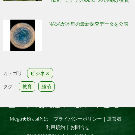
Prize」でブラジルの3つの活動が受賞
NASAが木星の最新探査データを公表
カテゴリ :
ビジネス
タグ：
教育
経済
Mega★Brasilとは
|
プライバシーポリシー
|
運営者
|
利用規約
|
お問合せ