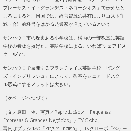
プレーザス・イ・グランヂス・ネゴーシオス」で伝えたと
ころによると、同国では、経営資源の共有によりコスト削
減・合理的経営をはかる起業家が増えているという。
サンパウロ市の歴史ある小学校は、構内の一部教室に英語
学校の看板を掲げた。英語学校による、いわば“シェアドス
クール”だ。
サンパウロで展開するフランチャイズ英語学校「ピングー
ズ・イングリッシュ」にとって、教室をシェアードスクー
ル形式にするメリットは大きい。
（次ページへつづく）
（文／原田 侑、写真／Reprodução／「Pequenas
Empresas & Grandes Negócios」／TV Globo）
写真はブラジルの「Pingu’s English」。TVグローボ「ペケー