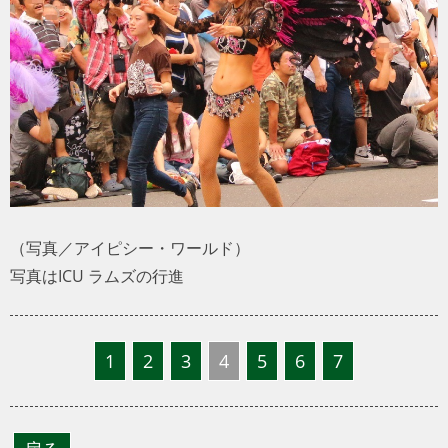
トラベル
サッカー
PEOPLE
ビジネス
コラム
（写真／アイピシー・ワールド）
写真はICU ラムズの行進
1
2
3
4
5
6
7