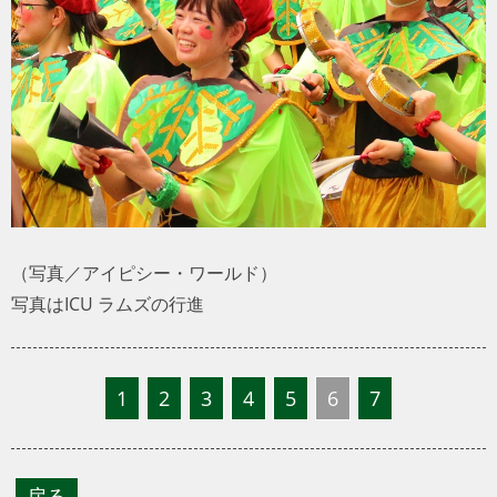
トラベル
サッカー
PEOPLE
ビジネス
コラム
（写真／アイピシー・ワールド）
写真はICU ラムズの行進
1
2
3
4
5
6
7