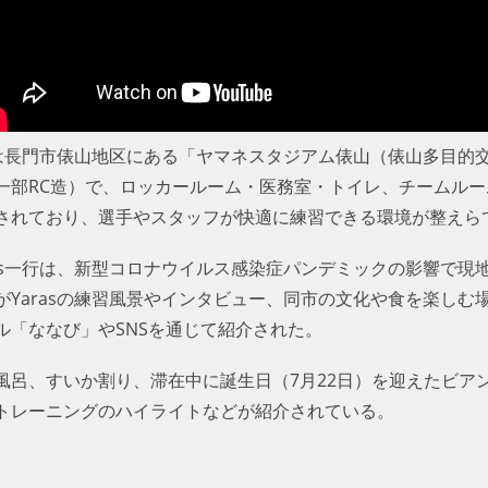
のは長門市俵山地区にある「ヤマネスタジアム俵山（俵山多目的交
一部RC造）で、ロッカールーム・医務室・トイレ、チームル
されており、選手やスタッフが快適に練習できる環境が整えら
as一行は、新型コロナウイルス感染症パンデミックの影響で現
Yarasの練習風景やインタビュー、同市の文化や食を楽しむ場面
「ななび」やSNSを通じて紹介された。
風呂、すいか割り、滞在中に誕生日（7月22日）を迎えたビア
トレーニングのハイライトなどが紹介されている。