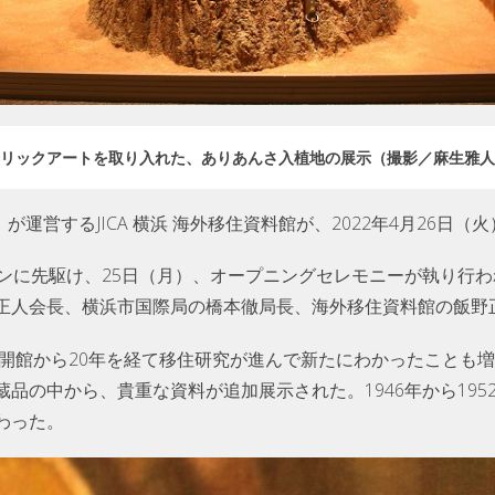
リックアートを取り入れた、ありあんさ入植地の展示（撮影／麻生雅人
）が運営するJICA 横浜 海外移住資料館が、2022年4月26日
プンに先駆け、25日（月）、オープニングセレモニーが執り行
正人会長、横浜市国際局の橋本徹局長、海外移住資料館の飯野
。開館から20年を経て移住研究が進んで新たにわかったことも
品の中から、貴重な資料が追加展示された。1946年から19
わった。