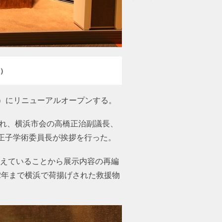
）
（火）にリニューアルオープンする。
われ、横浜市会の高橋正治副議長、
正子学術委員長が挨拶を行った。
増えていることから展示内容の再編
52年まで横浜で荷揚げされた救援物