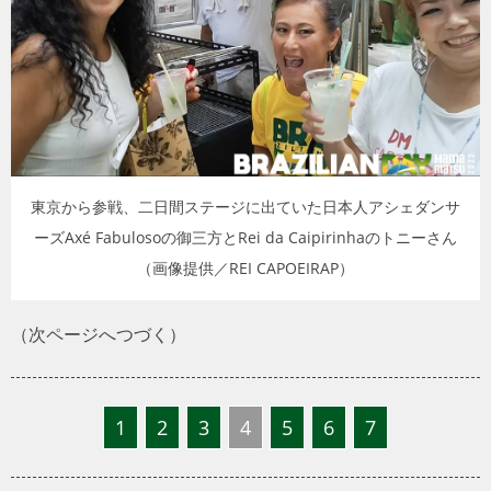
トラベル
サッカー
PEOPLE
ビジネス
東京から参戦、二日間ステージに出ていた日本人アシェダンサ
ーズAxé Fabulosoの御三方とRei da Caipirinhaのトニーさん
コラム
（画像提供／REI CAPOEIRAP）
（次ページへつづく）
1
2
3
4
5
6
7