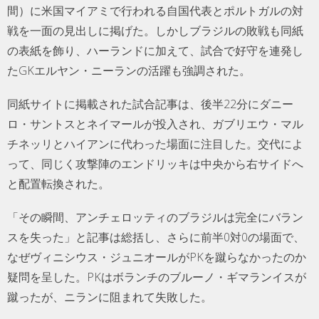
間）に米国マイアミで行われる自国代表とポルトガルの対
戦を一面の見出しに掲げた。しかしブラジルの敗戦も同紙
の表紙を飾り、ハーランドに加えて、試合で好守を連発し
たGKエルヤン・ニーランの活躍も強調された。
同紙サイトに掲載された試合記事は、後半22分にダニー
ロ・サントスとネイマールが投入され、ガブリエウ・マル
チネッリとハイアンに代わった場面に注目した。交代によ
って、同じく攻撃陣のエンドリッキは中央から右サイドへ
と配置転換された。
「その瞬間、アンチェロッティのブラジルは完全にバラン
スを失った」と記事は総括し、さらに前半0対0の場面で、
なぜヴィニシウス・ジュニオールがPKを蹴らなかったのか
疑問を呈した。PKはボランチのブルーノ・ギマランイスが
蹴ったが、ニランに阻まれて失敗した。