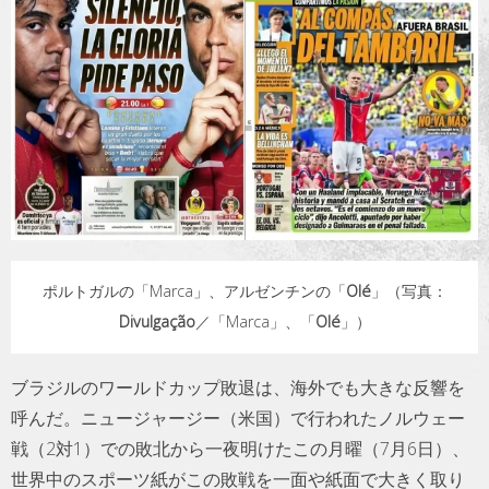
トラベル
サッカー
PEOPLE
ビジネス
コラム
ポルトガルの「Marca」、アルゼンチンの「
Olé
」（写真：
Divulgação
／「Marca」、「
Olé
」）
ブラジルのワールドカップ敗退は、海外でも大きな反響を
呼んだ。ニュージャージー（米国）で行われたノルウェー
戦（2対1）での敗北から一夜明けたこの月曜（7月6日）、
世界中のスポーツ紙がこの敗戦を一面や紙面で大きく取り