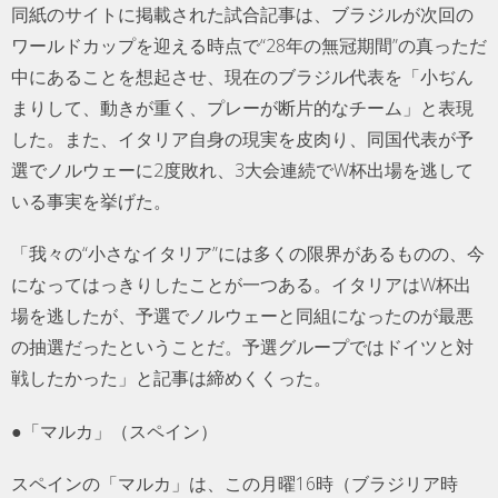
同紙のサイトに掲載された試合記事は、ブラジルが次回の
ワールドカップを迎える時点で“28年の無冠期間”の真っただ
中にあることを想起させ、現在のブラジル代表を「小ぢん
まりして、動きが重く、プレーが断片的なチーム」と表現
した。また、イタリア自身の現実を皮肉り、同国代表が予
選でノルウェーに2度敗れ、3大会連続でW杯出場を逃して
いる事実を挙げた。
「我々の“小さなイタリア”には多くの限界があるものの、今
になってはっきりしたことが一つある。イタリアはW杯出
場を逃したが、予選でノルウェーと同組になったのが最悪
の抽選だったということだ。予選グループではドイツと対
戦したかった」と記事は締めくくった。
●「マルカ」（スペイン）
スペインの「マルカ」は、この月曜16時（ブラジリア時