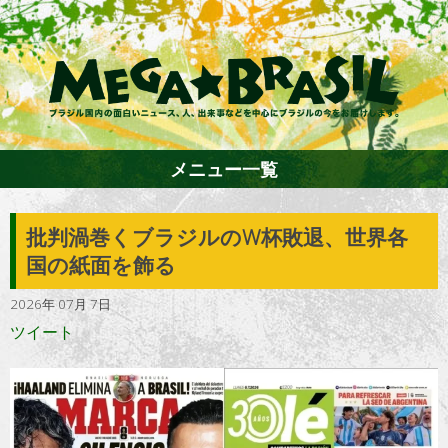
メニュー一覧
批判渦巻くブラジルのW杯敗退、世界各
ホーム
国の紙面を飾る
2026年 07月 7日
ファション
ツイート
エンターテイメント
グルメ