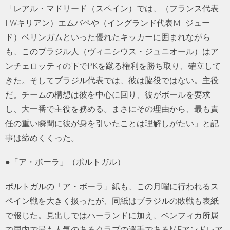
「レアル・マドリード（スペイン）では、（フランス代表
FWキリアン）エムバペや（イングランド代表MFジュー
ド）ベリンガムといった優れたキッカーに囲まれながら
も、このブラジル人（ヴィニシウス・ジュニオール）はア
ンチェロッティの下でPKを蹴る権利を勝ち取り、確立して
きた。そしてブラジル代表では、彼は脇役ではない。主役
だ。チームの構想は彼を中心に回り、彼がボールを要求
し、大一番で主役を務める。まさにその理由から、最も責
任の重い瞬間に彼が身を引いたことは理解しがたい」と記
事は締めくくった。
●「ア・ボーラ」（ポルトガル）
ポルトガルの「ア・ボーラ」紙も、この月曜に行われるス
ペイン戦を大きく扱ったが、同紙はブラジルの敗戦も表紙
で報じた。見出しではハーランドに加え、ベンフィカ所属
で国内で最も人気のあるクラブの選手であるMFアンドレア