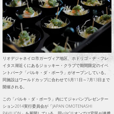
トラベル
サッカー
PEOPLE
ビジネス
リオデジャネイロ市ガーヴィア地区、ホドリゴ・ヂ・フレ
コラム
イタス湖近くにあるジョッキー・クラブで期間限定のイベ
ントパーク「パルキ・ダ・ボーラ」がオープンしている。
同施設はワールドカップに合わせて6月11日～7月13日まで
開催される。
この「パルキ・ダ・ボーラ」内にてジャパンプレゼンテー
ション2014実行委員会が「JAPAN OMOTENASHI
PAVILION」を展開している。同パビリオンでは官民が連携