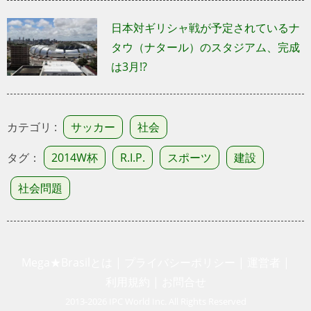
日本対ギリシャ戦が予定されているナ
タウ（ナタール）のスタジアム、完成
は3月!?
カテゴリ :
サッカー
社会
タグ：
2014W杯
R.I.P.
スポーツ
建設
社会問題
Mega★Brasilとは
|
プライバシーポリシー
|
運営者
|
利用規約
|
お問合せ
2013-2026 IPC World Inc. All Rights Reserved