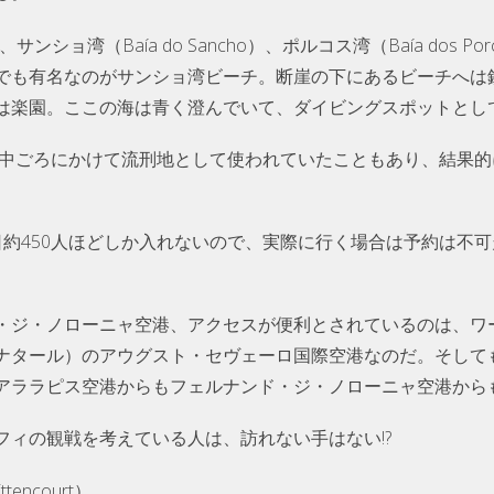
）、サンショ湾（Baía do Sancho）、ポルコス湾（Baía dos
でも有名なのがサンショ湾ビーチ。断崖の下にあるビーチへは
は楽園。ここの海は青く澄んでいて、ダイビングスポットとし
世紀中ごろにかけて流刑地として使われていたこともあり、結果
日約450人ほどしか入れないので、実際に行く場合は予約は不
・ジ・ノローニャ空港、アクセスが便利とされているのは、ワ
ナタール）のアウグスト・セヴェーロ国際空港なのだ。そして
アララピス空港からもフェルナンド・ジ・ノローニャ空港から
フィの観戦を考えている人は、訪れない手はない!?
encourt）