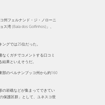
。
ンブッコ州フェルナンド・ジ・ノローニ
aía dos Golfinhos)」、
ングでは25位だった。
慮なくガチでコメントする口コミ
る結果といえそうだ。
部のペルナンブッコ州から約160
形の岩礁などが集まってできてい
礁の保護区群」として、ユネスコ世