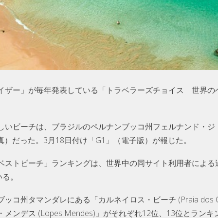
イザー」が毎年発表している「トラベラーズチョイス 世界のベ
しいビーチは、ブラジルのペルナンブッコ州フェルナンド・ジ
o)」（写真）だった。3月18日付け「G1」（電子版）が報じた。
ベストビーチ」ランキングは、世界中の同サイト利用者による過
いる。
州タマンダレにある「カルネイロス・ビーチ (Praia dos Car
ンデス (Lopes Mendes)」がそれぞれ12位、13位とラ