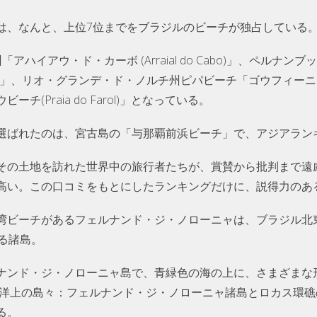
は、なんと、上位7位までをブラジルのビーチが独占している
ハイアウ・ド・カーボ (Arraial do Cabo)」、ペルナ
cos)」、リオ・グランデ・ド・ノルチ州ピパビーチ「ゴウフィーニョス湾 (B
(Praia do Farol)」となっている。
選ばれたのは、宮古島の「与那覇前浜ビーチ」で、アジアランキ
その土地を訪れた世界中の旅行者たちが、賞賛から批判まで遠
高い。この口コミをもとにしたランキングだけに、説得力のあ
湾ビーチがあるフェルナンド・ジ・ノローニャは、ブラジル北東
る諸島。
ナンド・ジ・ノローニャ島で、青緑色の海の上に、さまざまな
大西洋上の島々：フェルナンド・ジ・ノローニャ諸島とロカス環
る。