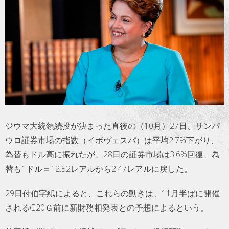
トラベル
サッカー
PEOPLE
ビジネス
コラム
ジウマ大統領続投が決まった直後の（10月）27日、サンパ
ウロ証券市場の指数（イボヴェスパ）は平均2.7%下がり、
為替もドル高に振れたが、28日の証券市場は3.6%回復、為
替も1ドル＝12.52レアルから2.47レアルに戻した。
29日付伯字紙によると、これらの動きは、11月半ばに開催
されるG20Ｇ前に新財務相発表との予想によるという。