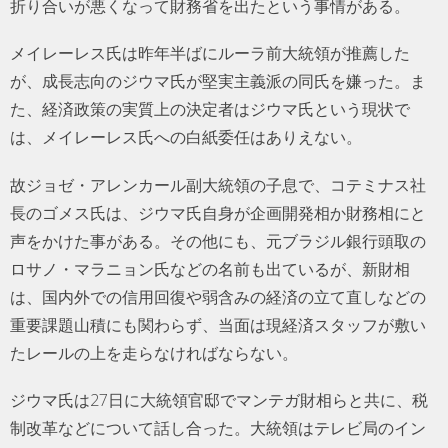
折り合いが悪くなって財務省を出たという事情がある。
メイレーレス氏は昨年半ばにルーラ前大統領が推薦した
が、成長志向のジウマ氏が堅実主義派の同氏を嫌った。ま
た、経済政策の実質上の決定者はジウマ氏という現状で
は、メイレーレス氏への白紙委任はありえない。
故ジョゼ・アレンカール副大統領の子息で、コテミナス社
長のゴメス氏は、ジウマ氏自身が企画開発相か財務相にと
声をかけた事がある。その他にも、元ブラジル銀行頭取の
ロサノ・マラニョン氏などの名前も出ているが、新財相
は、国内外での信用回復や弱含みの経済の立て直しなどの
重要課題山積にも関わらず、当面は現経済スタッフが敷い
たレールの上を走らなければならない。
ジウマ氏は27日に大統領官邸でマンテガ財相らと共に、税
制改革などについて話し合った。大統領はテレビ局のイン