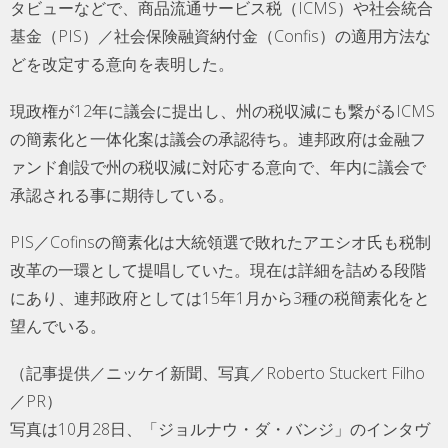
タビューなどで、商品流通サービス税（ICMS）や社会統合
基金（PIS）／社会保険融資納付金（Confis）の適用方法な
どを改定する意向を表明した。
現政権が12年に議会に提出し、州の税収減にも繋がるICMS
の簡素化と一体化案は議会の承認待ち。連邦政府は金融フ
ァンド創設で州の税収減に対応する意向で、年内に議会で
承認される事に期待している。
PIS／Cofinsの簡素化は大統領選で敗れたアエシオ氏も税制
改革の一環として提唱していた。現在は詳細を詰める段階
にあり、連邦政府としては15年1月から3種の税簡素化をと
望んでいる。
（記事提供／ニッケイ新聞、写真／Roberto Stuckert Filho
／PR）
写真は10月28日、「ジョルナウ・ダ・バンジ」のインタヴ