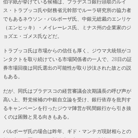
伯字紙が挙げている候補は、ブラデスコ銀行頭取のルイ
ス・トラブッコ氏や財務省元幹部でルーラ研究所の協力者
でもあるネウソン・バルボーザ氏、中銀元総裁のエンリケ
（エンヒッキ）・メイレーレス氏、ミナス州の企業家のジ
ョズエ・ゴメス氏などだ。
トラブッコ氏は市場からの信任も厚く、ジウマ大統領がコ
ンタクトを取り続けている市場関係者の一人で、28日の証
券市場回復は同氏選出の可能性が取り沙汰された故との説
もある。
だが、同氏はブラデスコの経営審議会次期議長の呼び声が
高い上、野党候補の中銀自立論を受け、銀行依存を批判す
るキャンペーンを行ったジウマ陣営が民間銀行から引き抜
くのは困難と見る向きもある。
バルボーザ氏の場合は昨年、ギド・マンテガ現財相らとの