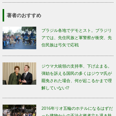
著者のおすすめ
ブラジル各地でデモとスト。ブラジリ
アでは、先住民族と軍警察が衝突、先
住民族は弓矢で応戦
ジウマ大統領の支持率、下げ止まる。
弾劾を訴える国民の多くはジウマ氏が
罷免された場合、何が起こるかまで理
解していない!?
2016年リオ五輪のホテルになるはずだ
った建物からの不法占拠者立ち退き執