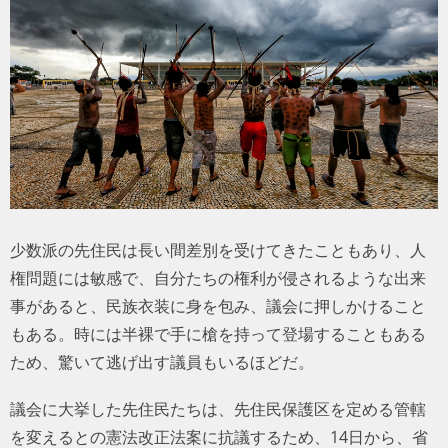
トラベル
サッカー
PEOPLE
ビジネス
コラム
少数派の先住民は長い間差別を受けてきたこともあり、人
権問題には敏感で、自分たちの権利が侵されるような出来
事があると、民族衣装に身を包み、議会に押しかけること
もある。時には半裸で手に槍を持って登場することもある
ため、驚いて逃げ出す議員もいるほどだ。
議会に大挙した先住民たちは、先住民保護区を定める管轄
を変えるとの憲法改正法案に抗議するため、14日から、省