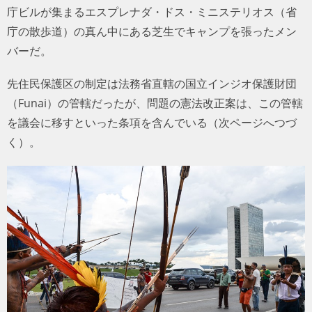
庁ビルが集まるエスプレナダ・ドス・ミニステリオス（省
庁の散歩道）の真ん中にある芝生でキャンプを張ったメン
バーだ。
先住民保護区の制定は法務省直轄の国立インジオ保護財団
（Funai）の管轄だったが、問題の憲法改正案は、この管轄
を議会に移すといった条項を含んでいる（次ページへつづ
く）。