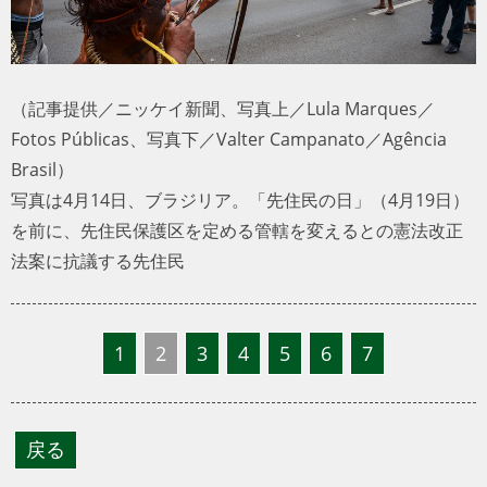
（記事提供／ニッケイ新聞、写真上／Lula Marques／
Fotos Públicas、写真下／Valter Campanato／Agência
Brasil）
写真は4月14日、ブラジリア。「先住民の日」（4月19日）
を前に、先住民保護区を定める管轄を変えるとの憲法改正
法案に抗議する先住民
1
2
3
4
5
6
7