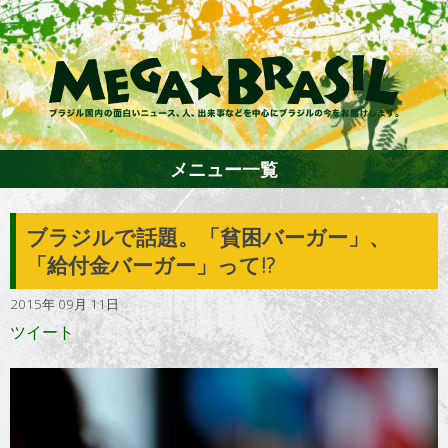
メニュー一覧
ブラジルで話題。「貧困バーガー」、
ホーム
「給付金バーガー」って!?
2015年 09月 11日
ファション
ツイート
エンターテイメント
グルメ