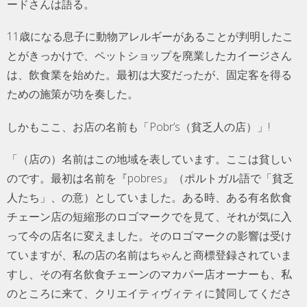
ードさんは語る。
11歳になる息子に動物アレルギーがあることが判明したこ
とがきっかけで、ペットショップを廃業したカイージさん
は、飲食業を始めた。最初は大変だったが、固定客を得る
ための施策が功を奏した。
しかもここ、お店の名前も「Pobr’s（貧乏人の店）」!
「（店の）名前はこの地域を表しています。ここは貧しい
のです。最初は名前を『pobres』（ポルトガル語で「貧乏
人たち」、の意）としていました。ある時、ある有名飲食
チェーン店の短縮形のロゴマークでを見て、それが気に入
って今の店名に変えました。そのロゴマークの影響は受け
ていますが、私の店の名前はちゃんと商標登録されていま
すし、その有名飲食チェーンのマカパー店オーナーも、私
のところに来て、クリエイティヴィティに賛同してくださ