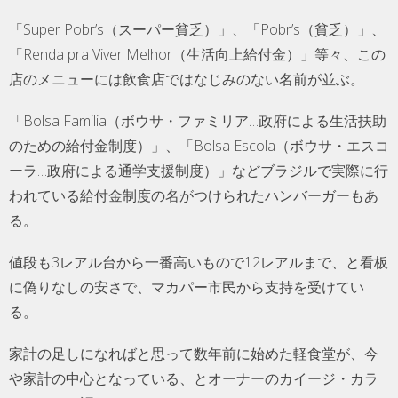
「Super Pobr’s（スーパー貧乏）」、「Pobr’s（貧乏）」、
「Renda pra Viver Melhor（生活向上給付金）」等々、この
店のメニューには飲食店ではなじみのない名前が並ぶ。
「Bolsa Familia（ボウサ・ファミリア…政府による生活扶助
のための給付金制度）」、「Bolsa Escola（ボウサ・エスコ
ーラ…政府による通学支援制度）」などブラジルで実際に行
われている給付金制度の名がつけられたハンバーガーもあ
る。
値段も3レアル台から一番高いもので12レアルまで、と看板
に偽りなしの安さで、マカパー市民から支持を受けてい
る。
家計の足しになればと思って数年前に始めた軽食堂が、今
や家計の中心となっている、とオーナーのカイージ・カラ