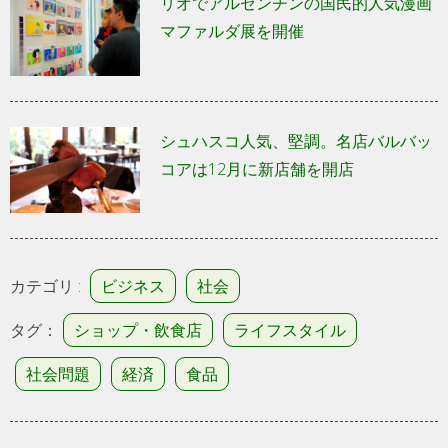
リオでアルゼンチンの国民的人気漫画
マファルダ展を開催
シュハスコ人気、堅調。名店バルバッ
コアは12月に新店舗を開店
カテゴリ :
ビジネス
社会
タグ：
ショップ・飲食店
ライフスタイル
社会問題
経済
食品