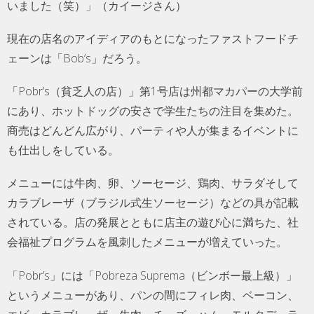
いました（笑）」（カイージさん）
現在の店名のアイディアのもとになったファストフードチ
ェーンは「Bob’s」だろう。
「Pobr’s（貧乏人の店）」第1号店は州都マカパーの大学前
にあり、ホットドッグの安さで学生たちの注目を集めた。
商売はどんどん広がり、パーティや人が集まるイベントに
も仕出しをしている。
メニューには牛肉、卵、ソーセージ、鶏肉、サラダそして
カラブレーザ（ブラジル式生ソーセージ）などの具が記載
されている。店の発展とともに店主の遊び心に満ちた、社
会福祉プログラムを風刺したメニューが増えていった。
「Pobr’s」には「Pobreza Suprema（ビンボー最上級）」
というメニューがあり、パンの間にフィレ肉、ベーコン、