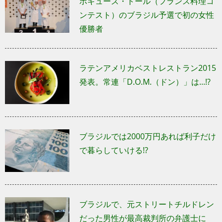
ボキューズ・ドール（フランス料理コ
ンテスト）のブラジル予選で初の女性
優勝者
ラテンアメリカベストレストラン2015
発表。常連「D.O.M.（ドン）」は...!?
ブラジルでは2000万円あれば利子だけ
で暮らしていける!?
ブラジルで、元ストリートチルドレン
だった男性が最高裁判所の弁護士に