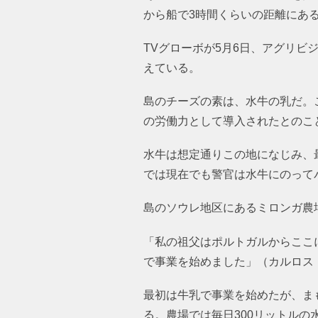
から船で3時間くらいの距離にあ
TVグローボが5月6日、アグリビ
えている。
島のチーズの素は、水牛の乳だ。
の労働力として導入されたとのこ
水牛は想定通りこの地になじみ、最
は現在でも警官は水牛にのってパ
島のソウレ地区にあるミロンガ農
「私の祖父はポルトガルからここ
で事業を始めました」（カルロス
最初は牛乳で事業を始めたが、ま
る。農場では毎日300リットル