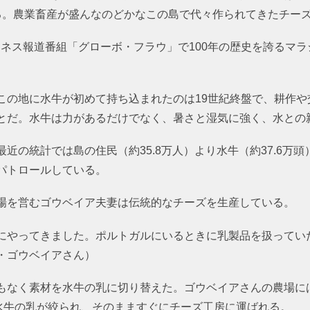
る。農業畜産が盛んなのどかなこの島で代々作られてきたチー
ジネス報道番組「グローボ・フラウ」で100年の歴史を誇るマ
この地に水牛が初めて持ち込まれたのは19世紀終盤で、耕作や
とだ。水牛は力があるだけでなく、暑さと湿気に強く、水との
近の統計では島の住民（約35.8万人）より水牛（約37.6万
トロールしている。
場を営むゴウベイア夫妻は伝統的なチーズを生産している。
にやってきました。ポルトガルにいるときに乳製品を扱ってい
・ゴウベイアさん）
もなく素材を水牛の乳に切り替えた。ゴウベイアさんの農場には
の水牛の乳が絞られ、そのまますぐにチーズ工房に運ばれる。