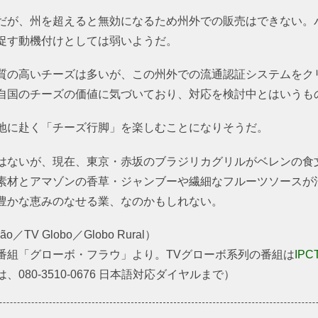
だが、州を超えると無効になるため州外での販売はできない。
促す動機付けとしては弱いようだ。
質の高いチーズは多いが、この州外での流通認証システムをク
自国のチーズの価値に気づいており、対応を検討中とはいうも
地に赴く「チーズ行脚」を楽しむことになりそうだ。
はないが、現在、東京・赤坂のブラジリカグリルがベレンの食
素材とアマゾンの香草・ジャンブーや繊細なフルーツソースが
豊かな恵みのなせる業、なのかもしれない。
TV Globo／Globo Rural）
番組「グローボ・フラウ」より。TVグローボ系列の番組は
IP
80-3510-0676 日本語対応ダイヤルまで）