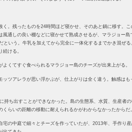
抜く。残ったものを24時間ほど寝かせ、そのあと鍋に移す。こ
は風通しの良い棚などに寝かせて熟成させるが、マラジョー島
度だという。牛乳を加えてから完全に一体化するまでかき混ぜる
り続ける。
がよくてすぐ食べられるマラジョー島のチーズが出来上がる。
モッツアレラが思い浮かぶが、仕上がりは全く違う。触感はも
の外に持ち出すことができなかった。島の生態系、水質、生産者
のくらいの距離の移動に耐えられるかがわからなかったからだ
自宅の中庭で細々とチーズを作っていたが、2013年、手作り
が出てきた。