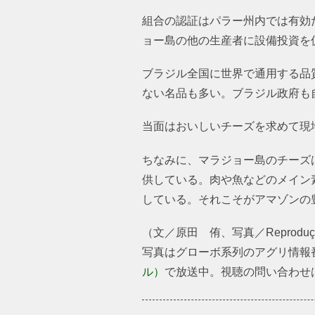
組合の認証はパラー州内では有効
ョー島の他の生産者に設備投資を
ブラジル全国に世界で通用する品
ない名品も多い。ブラジル政府も
当面はおいしいチーズを求めて現
ちなみに、マラジョー島のチーズ
供している。肉や魚などのメイン
している。それこそがアマゾンの
（文／原田 侑、写真／Reprodução／
写真はグローボ系列のアグリ情報
ル）
で放送中。視聴の問い合わせは、0