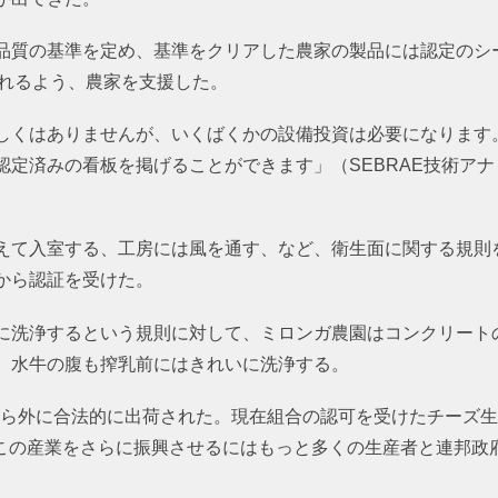
品質の基準を定め、基準をクリアした農家の製品には認定のシ
られるよう、農家を支援した。
しくはありませんが、いくばくかの設備投資は必要になります
認定済みの看板を掲げることができます」（SEBRAE技術アナ
えて入室する、工房には風を通す、など、衛生面に関する規則
から認証を受けた。
に洗浄するという規則に対して、ミロンガ農園はコンクリート
、水牛の腹も搾乳前にはきれいに洗浄する。
島から外に合法的に出荷された。現在組合の認可を受けたチーズ
、この産業をさらに振興させるにはもっと多くの生産者と連邦政