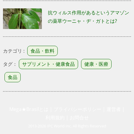
抗ウィルス作用があるというアマゾン
の薬草ウーニャ・ヂ・ガトとは?
カテゴリ :
食品・飲料
タグ：
サプリメント・健康食品
健康・医療
食品
Mega★Brasilとは
|
プライバシーポリシー
|
運営者
|
利用規約
|
お問合せ
2013-2026 IPC World Inc. All Rights Reserved