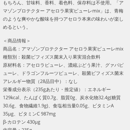
もちろん、甘味料、香料、着色料、保存料は不使用。「ア
マゾンプロテクター アセロラ果実ピューレmix」は、青梅
のような爽やかな酸味を持つアセロラ本来の味わいが楽し
めるという。
＜商品情報＞
商品名：アマゾンプロテクター アセロラ果実ピューレmix
種類別：殺菌ビフィズス菌末入り果実混合飲料
原材料名：アセロラピューレ、濃縮ぶどう果汁、グァバピ
ューレ、ドラゴンフルーツピューレ、殺菌ビフィズス菌末
アレルギー物質（28品目中）：なし
栄養成分表示（235gあたり・推定値）：エネルギー
129kcal、たんぱく質0.7g、脂質0g、炭水化物32.4g(糖質
30.6g、食物繊維1.9g)、食塩相当量0.05g、ビタミンA
35μg、ビタミンC 987mg
β-カロテン 430μg
内容量：235g