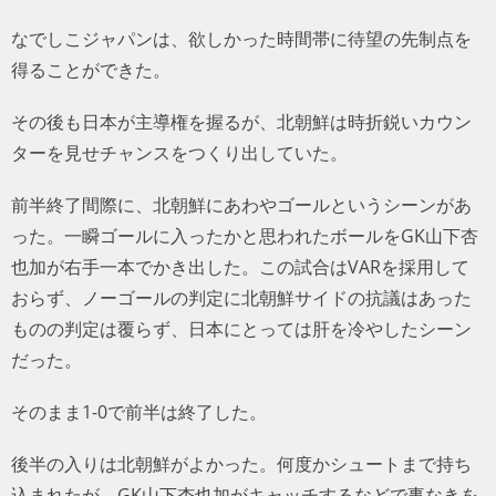
なでしこジャパンは、欲しかった時間帯に待望の先制点を
得ることができた。
その後も日本が主導権を握るが、北朝鮮は時折鋭いカウン
ターを見せチャンスをつくり出していた。
前半終了間際に、北朝鮮にあわやゴールというシーンがあ
った。一瞬ゴールに入ったかと思われたボールをGK山下杏
也加が右手一本でかき出した。この試合はVARを採用して
おらず、ノーゴールの判定に北朝鮮サイドの抗議はあった
ものの判定は覆らず、日本にとっては肝を冷やしたシーン
だった。
そのまま1-0で前半は終了した。
後半の入りは北朝鮮がよかった。何度かシュートまで持ち
込まれたが、GK山下杏也加がキャッチするなどで事なきを