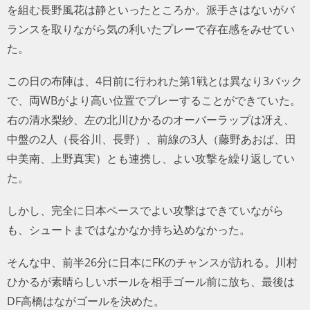
を組む長野風花は静といったところか。派手さはないがバ
ランスを取りながら気の利いたプレーで存在感をみせてい
た。
この日の布陣は、4日前に行われた第1戦とは異なり3バック
で、両WBがより高い位置でプレーすることができていた。
右の清水梨紗、左の北川ひかるのオーバーラップは冴え、
中盤の2人（長谷川、長野）、前線の3人（藤野あおば、田
中美南、上野真実）とも連携し、よい攻撃を繰り返してい
た。
しかし、完全に日本ペースでよい攻撃はできていながら
も、シュートまではなかなか持ち込めなかった。
そんな中、前半26分に日本にFKのチャンスが訪れる。川村
ひかるが素晴らしいボールを相手ゴール前に放ち、最後は
DF高橋はながゴールを決めた。