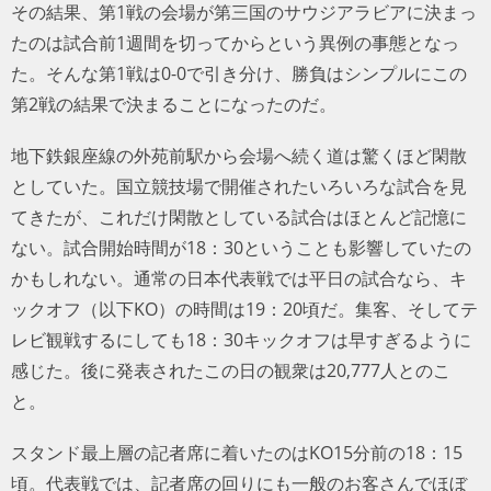
その結果、第1戦の会場が第三国のサウジアラビアに決まっ
たのは試合前1週間を切ってからという異例の事態となっ
た。そんな第1戦は0-0で引き分け、勝負はシンプルにこの
第2戦の結果で決まることになったのだ。
地下鉄銀座線の外苑前駅から会場へ続く道は驚くほど閑散
としていた。国立競技場で開催されたいろいろな試合を見
てきたが、これだけ閑散としている試合はほとんど記憶に
ない。試合開始時間が18：30ということも影響していたの
かもしれない。通常の日本代表戦では平日の試合なら、キ
ックオフ（以下KO）の時間は19：20頃だ。集客、そしてテ
レビ観戦するにしても18：30キックオフは早すぎるように
感じた。後に発表されたこの日の観衆は20,777人とのこ
と。
スタンド最上層の記者席に着いたのはKO15分前の18：15
頃。代表戦では、記者席の回りにも一般のお客さんでほぼ