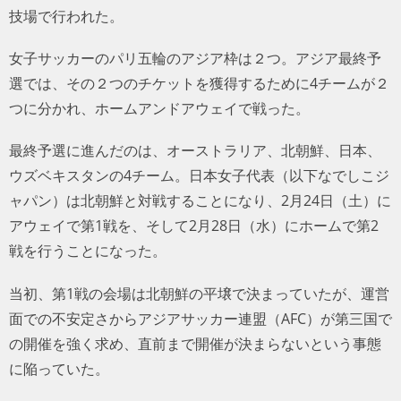
技場で行われた。
トラベル
女子サッカーのパリ五輪のアジア枠は２つ。アジア最終予
サッカー
選では、その２つのチケットを獲得するために4チームが２
つに分かれ、ホームアンドアウェイで戦った。
PEOPLE
最終予選に進んだのは、オーストラリア、北朝鮮、日本、
ビジネス
ウズベキスタンの4チーム。日本女子代表（以下なでしこジ
ャパン）は北朝鮮と対戦することになり、2月24日（土）に
コラム
アウェイで第1戦を、そして2月28日（水）にホームで第2
戦を行うことになった。
当初、第1戦の会場は北朝鮮の平壌で決まっていたが、運営
面での不安定さからアジアサッカー連盟（AFC）が第三国で
の開催を強く求め、直前まで開催が決まらないという事態
に陥っていた。