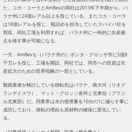
た。コカ・コーラとAmBevの両社は2013年下半期から、パ
ラナ州に24億レアル以上を投じている。またコカ・コーラ
は18億レアルを投じ、瓶詰めを担当していたスパイパ社を
買収。同社工場を利用すれば、パラナ州に一時的に生産拠
点を移す事が可能になる。
一方、AmBevも（パラナ州の）ポンタ・グロッサ市に5億8
千万レを投じ、工場を開設。同社では、同市への投資は生
産拡大のための世界戦略の一部としている。
製紙業者が検討している移転先はパラナ、南大河（リオグ
ランヂドスウ）、マット・グロッソ各州と北東伯（ブラジ
ル北東部）だ。同業界は水の使用量を10分の1に減らす事に
成功しており、移転の理由も原材料の確保に変化してい
る。
（記事提供／ニッケイ新聞、写真／麻生雅人）