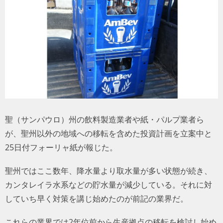
トラベル
サッカー
PEOPLE
ビジネス
コラム
聖（サンパウロ）州の飲料製造業者や紙・パルプ業者ら
が、聖州以外の地域への移転を含めた投資計画を立案中と
25日付フォーリャ紙が報じた。
聖州ではここ数年、降水量より取水量が多い状態が続き、
カンタレイラ水系などの貯水量が減少している。それに対
していち早く対策を講じ始めたのが前記の業界だ。
これらの業界では2年位前から生産拠点の移転を検討し始め