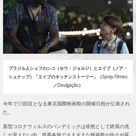
トラベル
サッカー
PEOPLE
ビジネス
ブラジル人シェフのシコ（セウ・ジョルジ）とエイブ（ノア・
コラム
シュナップ）「エイブのキッチンストーリー」（Spray Filmes
／Divulgação）
今年で33回目となる東京国際映画祭の開催日程が公表され
た。
新型コロナウィルスのパンデミックは依然として終焉の兆
しが見えない中、世界各地でさまざまな映画祭が中止や延