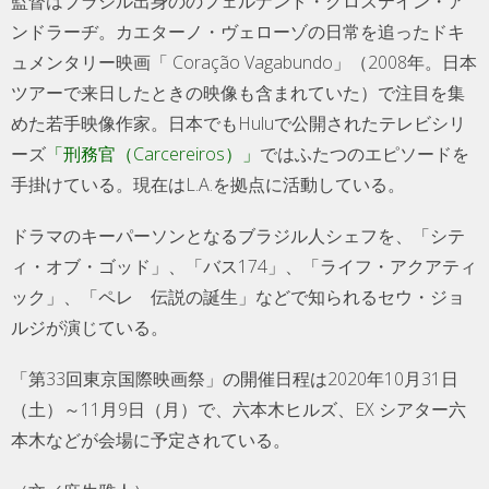
監督はブラジル出身ののフェルナンド・グロステイン・ア
ンドラーヂ。カエターノ・ヴェローゾの日常を追ったドキ
ュメンタリー映画「 Coração Vagabundo」（2008年。日本
ツアーで来日したときの映像も含まれていた）で注目を集
めた若手映像作家。日本でもHuluで公開されたテレビシリ
ーズ
「刑務官（Carcereiros）」
ではふたつのエピソードを
手掛けている。現在はL.A.を拠点に活動している。
ドラマのキーパーソンとなるブラジル人シェフを、「シテ
ィ・オブ・ゴッド」、「バス174」、「ライフ・アクアティ
ック」、「ペレ 伝説の誕生」などで知られるセウ・ジョ
ルジが演じている。
「第33回東京国際映画祭」の開催日程は2020年10月31日
（土）～11月9日（月）で、六本木ヒルズ、EX シアター六
本木などが会場に予定されている。