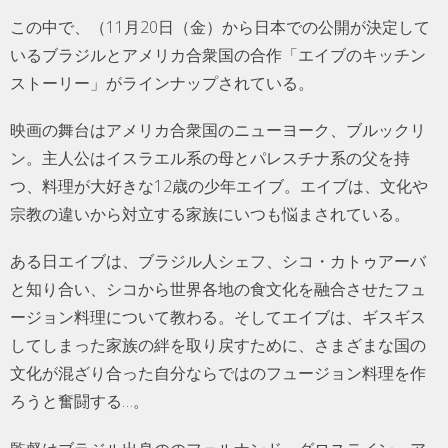
この中で、（11月20日（金）から日本での公開が決定して
いるブラジルとアメリカ合衆国の合作「エイブのキッチン
ストーリー」がラインナップされている。
映画の舞台はアメリカ合衆国のニューヨーク、ブルックリ
ン。主人公はイスラエル系の母とパレスチナ系の父を持
つ、料理が大好きな12歳の少年エイブ。エイブは、文化や
宗教の違いから対立する家族にいつも悩まされている。
ある日エイブは、ブラジル人シェフ、シコ・カトゥアーバ
と知り合い、シコから世界各地の食文化を融合させたフュ
ージョン料理について教わる。そしてエイブは、ギスギス
してしまった家族の絆を取り戻すために、さまざまな国の
文化が混ざり合った自分ならではのフュージョン料理を作
ろうと奮闘する…。