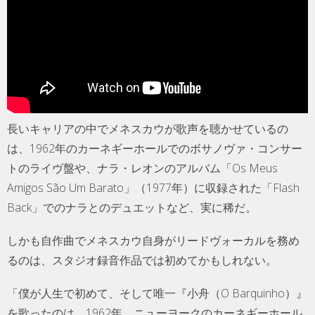
長いキャリアの中でメネスカウが歌声を聴かせているの
は、1962年のカーネギーホールでのボサノヴァ・コンサー
トのライヴ盤や、ナラ・レオンのアルバム「Os Meus
Amigos São Um Barato」（1977年）に収録された「Flash
Back」でのナラとのデュエットなど、実に稀だ。
しかも自作曲でメネスカウ自身がリードヴォーカルを務め
るのは、スタジオ録音作品では初めてかもしれない。
「僕が人生で初めて、そして唯一『小舟（O Barquinho）』
を歌ったのは、1962年、ニューヨークのカーネギーホール