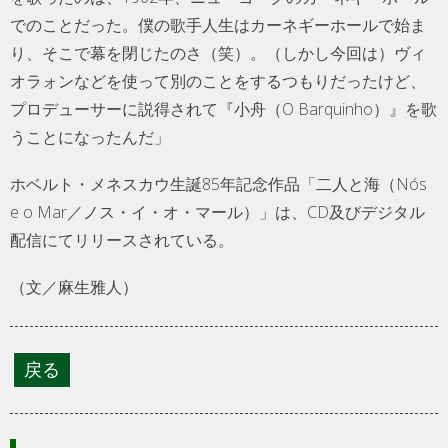
でのことだった。僕の歌手人生はカーネギーホールで始ま
り、そこで幕を閉じたのさ（笑）。（しかし今回は）ヴィ
オラォンなどを使って別のことをするつもりだったけど、
プロデューサーに説得されて『小舟（O Barquinho）』を歌
うことになったんだ」
ホベルト・メネスカウ生誕85年記念作品「二人と海（Nós
e o Mar／ノス・イ・オ・マール）」は、CD及びデジタル
配信にてリリースされている。
（文／麻生雅人）