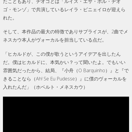
たこともあり、ヂオゴとは「ルイス・エサ・ポル・ヂオ
ゴ・モンゾ」で共演しているレイラ・ピニェイロが迎えら
れた。
そして、本作品の最大の特徴でありサプライスが、2曲でメ
ネスカウ本人がヴォーカルを担当している点だ。
「ヒカルドが、この僕が歌うというアイデアを出したん
だ。僕はヒカルドに、本気かい？って聞いたよ。でもいい
雰囲気だったから、結局、『小舟（O Barquinho）』と『で
きることなら（Ah! Se Eu Pudesse）』に僕のヴォーカルを
入れたんだ」（ホベルト・メネスカウ）