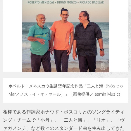
トラベル
サッカー
PEOPLE
ビジネス
コラム
ホベルト・メネスカウ生誕85年記念作品「二人と海（Nós e o
Mar／ノス・イ・オ・マール）」（画像提供／Jasmin Music）
相棒である作詞家ホナウド・ボスコリとのソングライティ
ング・チームで「小舟」、「二人と海」、「リオ」、「ヴ
ァガメンチ」など数々のスタンダード曲を生み出してきた