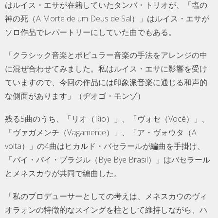
はルイス・エサが在籍していたタンバ・トリオが、「塩の
神の死（A Morte de um Deus de Sal）」はルイス・エサが
ソロ作品でレパートリーにしていた曲でもある。
「クラシック音楽とポピュラー音楽の手法をアレンジの中
に混ぜ合わせてみました。私はルイス・エサに影響を受け
ていますので、今回の作品には印象派音楽に通じる和声的
な側面があります」（ヂオゴ・モンゾ）
残る5曲のうち、「リオ（Rio）」、「ヴォセ（Você）」、
「ヴァガメンチ（Vagamente）」、「ア・ヴォウタ（A
volta）」の4曲はヒカルド・バセラールが編曲を手掛け、
「バイ・バイ・ブラジル（Bye Bye Brasil）」はバセラール
とメネスカウが共同で編曲した。
「私のプロデューサーとしての考えは、メネスカウのヴィ
オラォンの特徴的なスイングを柱として維持しながら、ハ