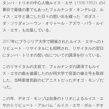
タンバ・トリオの中心人物ルイス・エサ（1936-1992）の4
番目で最後の妻でもあったフェルナンダ・キンデレは、ル
イス・エサと過ごした日々の想い出を綴った「ボダス・
ダ・ソリダォン～ウン・オリャール・アズウ・パラ・ルイ
ス・エサ」も出版している。
2017年にブラジリア大学で開催されたルイス・エサへのト
リビュート・リサイタルにも招聘され、リサイタルの翌日
にタンバ・トリオの想い出についての講演を行っている。
このリサイタルの主役で、フェルナンダの講演でもルイ
ス・エサの曲を披露したのが同大学で音楽の修士号を取得
した、当時新進気鋭のピアニストだったヂオゴ・モンゾだ
った。
この年、ヂオゴ・モンゾは自身のトリオによるルイス・エ
サのトリビュート・アルバム「ルイス・エサ・ポル・ヂオ