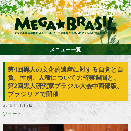
メニュー一覧
第4回黒人の文化的遺産に対する自覚と自
ホーム
負、性別、人種についての省察週間と、
第2回黒人研究家ブラジル大会中西部版、
ファション
ブラジリアで開催
2015年 11月 8日
エンターテイメント
ツイート
グルメ