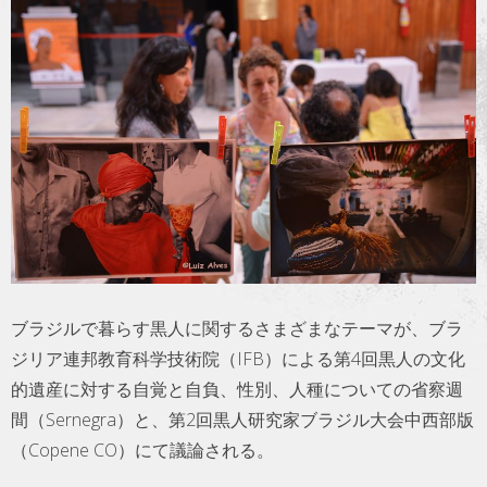
トラベル
サッカー
PEOPLE
ビジネス
コラム
ブラジルで暮らす黒人に関するさまざまなテーマが、ブラ
ジリア連邦教育科学技術院（IFB）による第4回黒人の文化
的遺産に対する自覚と自負、性別、人種についての省察週
間（Sernegra）と、第2回黒人研究家ブラジル大会中西部版
（Copene CO）にて議論される。