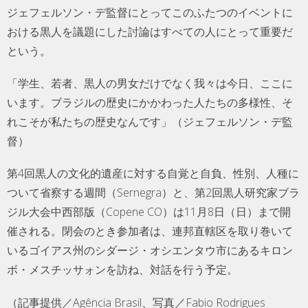
ジェフェルソン・デ監督にとってこのふたつのイベントに
おける黒人を議題にした討論はすべての人にとって重要だ
という。
「学生、若者、黒人の男女だけでなく我々は今日、ここに
います。ブラジルの歴史にかかわった人たちの多様性、そ
れこそが私たちの歴史なんです」（ジェフェルソン・デ監
督）
第4回黒人の文化的遺産に対する自覚と自負、性別、人種に
ついて省察する週間（Sernegra）と、第2回黒人研究家ブラ
ジル大会中西部版（Copene CO）は11月8日（日）まで開
催される。閉会のとき参加者は、連邦直轄区を取り巻いて
いるゴイアス州のシダージ・オシエンタウ市にあるキロン
ボ・メスチッサォンを訪ね、対話を行う予定。
（記事提供／Agência Brasil、写真／Fabio Rodrigues