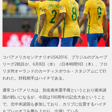
トラベル
サッカー
PEOPLE
ビジネス
コパアメリカセンテナリオUSA2016、ブラジルのグループ
コラム
リーグ2戦目が、6月8日（水）（日本時間9日（木）、フロ
リダ州オーランドのカーティスボウル・スタジアムにて行
われた。対戦相手はハイチである。
通常コパアメリカは、別名南米選手権というとおり南米諸
国の戦いになるが、今回は100周年の記念大会ということ
で、北中米諸国も参加しており、カリブに位置するハイチ
もプレーオフを勝ち上がり、出場している。