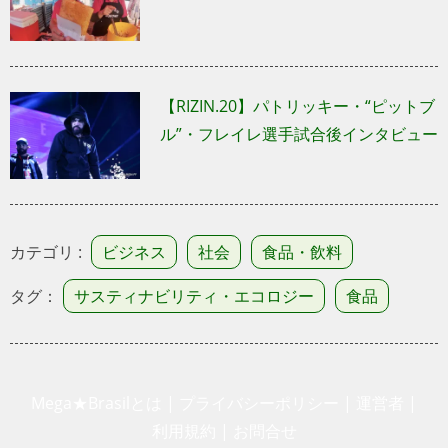
【RIZIN.20】パトリッキー・“ピットブ
ル”・フレイレ選手試合後インタビュー
カテゴリ :
ビジネス
社会
食品・飲料
タグ：
サスティナビリティ・エコロジー
食品
Mega★Brasilとは
|
プライバシーポリシー
|
運営者
|
利
用規約
|
お問合せ