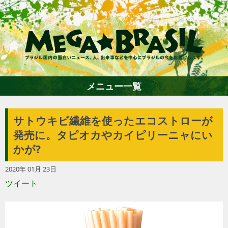
メニュー一覧
サトウキビ繊維を使ったエコストローが
ホーム
発売に。タピオカやカイピリーニャにい
かが?
ファション
2020年 01月 23日
ツイート
エンターテイメント
グルメ