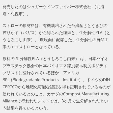
発売したのはシュガーケインファイバー株式会社 （北海
道・札幌市）。
ストローの原材料は、有機栽培された台湾産さとうきびの
搾りかす（バガス）から得られた繊維と、生分解性
PLA（とうもろこし由来）。 環境面に配慮した、生分解性
の自然由来のエコストローとなっている。
原料の 生分解性PLA（とうもろこし由来） は、日本バイオ
プラスチック協会の日本バイオマス識別表示制度ポジティ
ブリストに登録されているほか、アメリカ
BPI（Biodegradable Products Institute）、ドイツのDIN
CERTCOから堆肥化可能な認証を得も証明されているもの
が使われているとのこと。カナダのCompost Manufacturing
Allianceで行われたテストでは、3ヶ月で生分解されたとい
う結果を得ているという。