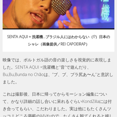
SENTA AQUI = 洗濯機…ブラジル人にはわからない（!?）日本の
シャレ（画像提供／REI CAPOEIRAP）
映像では、ポルトガル語の音の楽しさを視覚的に表現しま
した。SENTA AQUI =洗濯機と“音”で遊んだり、
Bu,Bu,Bunda no Chãoは、”ブ、ブ、ブラ尻あ〜ん”と意訳し
ました。
これは撮影後、日本に帰ってからモーション編集につい
て、かなり詳細の話し合いに呆れるぐらいKondZillaには付
き合ってもらい、こだわりました。実は他にもたくさんツ
ッコミどころ満載のMVなので、たくさん観てくれると嬉し