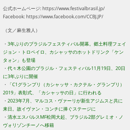
公式ホームページ: https://www.festivalbrasil.jp/
Facebook: https://www.facebook.com/CCBJ.JP/
（文／麻生雅人）
・
3年ぶりのブラジルフェスティバル開幕。郷土料理フェイ
ジョン・トロペイロ、カシャッサのホットドリンク「ケン
タォン」も登場
・
代々木公園のブラジル・フェスティバル11月19日、20日
に3年ぶりに開催
・
「C1グランプリ（カシャッサ・カクテル・グランプリ）
2019」表彰式、「カシャッサの日」に行われる
・
2023年7月、マルコス・ヴァーリが新生アジムスと共に
来日。故イヴァン・コンチに捧ぐステージに
・
清水エスパルスMF松岡大起、ブラジル2部グレミオ・ノ
ヴォリゾンチーノへ移籍