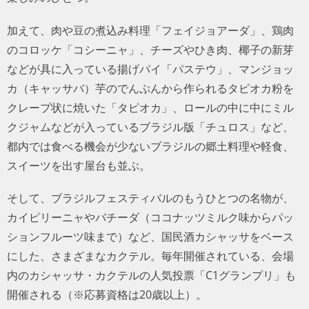
加えて、肉や豆の煮込み料理「フェイジョアーダ」、鶏肉
のコロッケ「コシーニャ」、チーズやひき肉、椰子の新芽
などが具に入っている揚げパイ「パステウ」、マンジョッ
カ（キャッサバ）芋のでんぷんから作られるタピオカ粉を
クレープ状に焼いた「タピオカ」、ロールの中に中にミル
クジャムなどが入っているブラジル版「チュロス」など、
都内では食べる機会が少ないブラジルの郷土料理や軽食、
スイーツを出す屋台も並ぶ。
そして、ブラジルフェスティバルのもうひとつの名物が、
カイピリーニャやバチーダ（ココナッツミルク味からパッ
ションフルーツ味まで）など、国民酒カシャッサをベース
にした、さまざまなカクテル。毎年開催されている、会場
内のカシャッサ・カクテルの人気投票「C1グランプリ」も
開催される（※応募資格は20歳以上）。